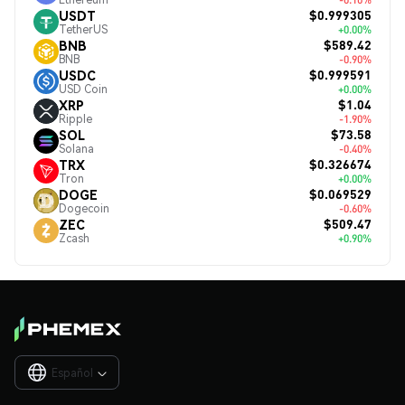
$0.999305
USDT
TetherUS
+0.00%
$589.42
BNB
BNB
-0.90%
$0.999591
USDC
USD Coin
+0.00%
$1.04
XRP
Ripple
-1.90%
$73.58
SOL
Solana
-0.40%
$0.326674
TRX
Tron
+0.00%
$0.069529
DOGE
Dogecoin
-0.60%
$509.47
ZEC
Zcash
+0.90%
Español
