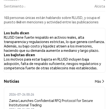
Sentimiento :
Alcista
103 personas únicas están hablando sobre RLUSD, y ocupa el
puesto 848 en menciones y actividad entre las publicaciones
recopiladas. En las últimas 24 horas, el sentimiento hacia RLUSD
en todas las redes sociales ha sido Alcista. Finalmente, se
Los bulls dicen
publicaron 0 artículos de noticias sobre RLUSD. En Twitter, el
RLUSD tiene fuerte respaldo en activos reales, alta
49.32% de los tuits mostraron un sentimiento alcista en
transparencia y regulaciones estrictas, lo que genera confianza.
comparación con el 6.76% de los tuits con sentimiento bajista
Además, su bajo costo y liquidez atraen a los inversores,
sobre RLUSD. El 43.92% de los tuits fueron neutrales sobre
haciendo que su demanda aumente a mediano y largo plazo.
RLUSD. Estos sentimientos se basan en 148 tuits.
Los bajistas dicen
Los motivos para estar bajista en RLUSD incluyen baja
adopción, falta de respaldo suficiente, riesgos regulatorios y
competencia fuerte de otras stablecoins más establecidas.
Noticias
Más
2026-07-24 00:26
Zama Launches Confidential RFQ Protocol for Secure
Institutional Trading