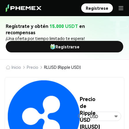
Regístrese
Regístrate y obtén
15.000 USDT
en
recompensas
¡Una oferta por tiempo limitado te espera!
Registrarse
Inicio
Precio
RLUSD (Ripple USD)
Precio
de
Ripple
USD
USD
(RLUSD)