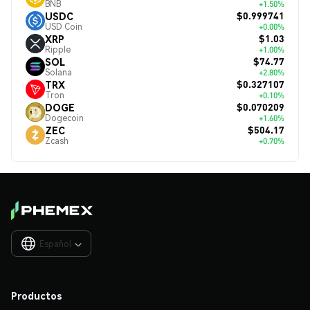
BNB
+1.50%
$0.999741
USDC
USD Coin
+0.00%
$1.03
XRP
Ripple
+1.00%
$74.77
SOL
Solana
+2.80%
$0.327107
TRX
Tron
+0.10%
$0.070209
DOGE
Dogecoin
+1.60%
$504.17
ZEC
Zcash
+0.70%
Español

Productos