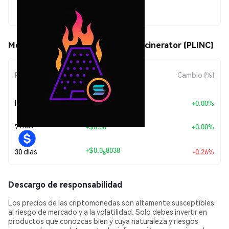
$0.00000309
Movimientos de precio de PlinkoIncinerator (PLINC)
Cambio de
Periodo
Cambio (%)
Monto
Hoy
+
$0.00
+0.00%
7 días
+
$0.00
+0.00%
+
$0.0
8038
30 días
-0.26%
8
Descargo de responsabilidad
Los precios de las criptomonedas son altamente susceptibles
al riesgo de mercado y a la volatilidad. Solo debes invertir en
productos que conozcas bien y cuya naturaleza y riesgos