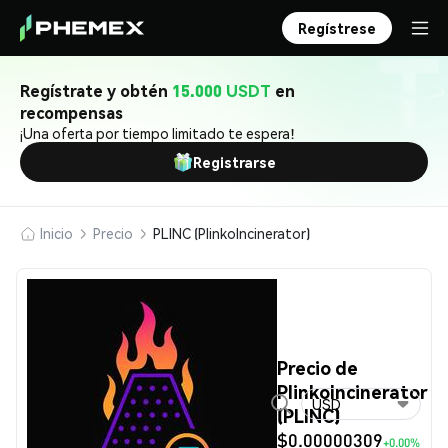
Regístrese
Regístrate y obtén
15.000 USDT
en
recompensas
¡Una oferta por tiempo limitado te espera!
Registrarse
Inicio
Precio
PLINC (PlinkoIncinerator)
Precio de
PlinkoIncinerator
USD
(PLINC)
$0.00000309
+0.00%