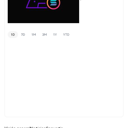
1D
7D
1M
3M
1Y
YTD