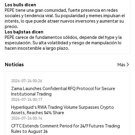
en todas las redes sociales ha sido Alcista. Finalmente, se
Los bulls dicen
publicaron 0 artículos de noticias sobre PEPE. En Twitter, el
PEPE tiene una gran comunidad, fuerte presencia en redes
31.42% de los tuits mostraron un sentimiento alcista en
sociales y tendencia viral. Su popularidad y memes impulsan el
comparación con el 5.66% de los tuits con sentimiento bajista
interés, lo que puede atraer nuevos inversores y aumentar su
sobre PEPE. El 62.92% de los tuits fueron neutrales sobre PEPE.
precio.
Estos sentimientos se basan en 3463 tuits.
Los bajistas dicen
PEPE carece de fundamentos sólidos, depende del hype y la
especulación. Su alta volatilidad y riesgo de manipulación lo
hacen insostenible a largo plazo.
Noticias
Más
2026-07-24 00:26
Zama Launches Confidential RFQ Protocol for Secure
Institutional Trading
2026-07-24 00:17
Hyperliquid's RWA Trading Volume Surpasses Crypto
Assets, Reaches 54% Share
2026-07-24 00:14
CFTC Extends Comment Period for 24/7 Futures Trading
Rules to August 26