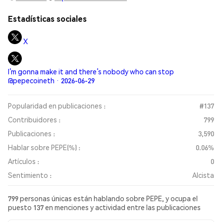
Estadísticas sociales
X
I’m gonna make it and there’s nobody who can stop
@pepecoineth · 2026-06-29
Popularidad en publicaciones :
#137
Contribuidores :
799
Publicaciones :
3,590
Hablar sobre PEPE(%) :
0.06%
Artículos :
0
Sentimiento :
Alcista
799 personas únicas están hablando sobre PEPE, y ocupa el
puesto 137 en menciones y actividad entre las publicaciones
recopiladas. En las últimas 24 horas, el sentimiento hacia PEPE