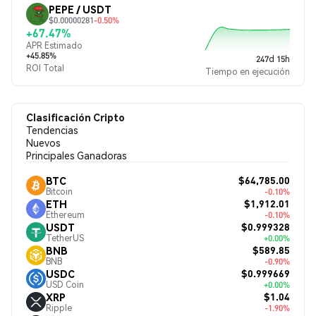
PEPE / USDT
$0.00000281
-0.50%
+67.47%
APR Estimado
+45.85%
247d 15h
ROI Total
Tiempo en ejecución
Clasificación Cripto
Tendencias
Nuevos
Principales Ganadoras
$64,785.00
BTC
Bitcoin
-0.10%
$1,912.01
ETH
Ethereum
-0.10%
$0.999328
USDT
TetherUS
+0.00%
$589.85
BNB
BNB
-0.90%
$0.999669
USDC
USD Coin
+0.00%
$1.04
XRP
Ripple
-1.90%