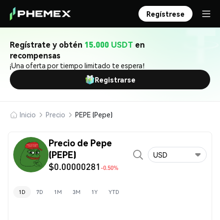
Regístrese
Regístrate y obtén
15.000 USDT
en
recompensas
¡Una oferta por tiempo limitado te espera!
Registrarse
Inicio
Precio
PEPE (Pepe)
Precio de Pepe
(PEPE)
USD
$0.00000281
-0.50%
1D
7D
1M
3M
1Y
YTD