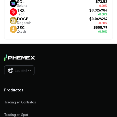
$73.52
SOL
Solana
-0.40%
$0.326784
TRX
Tron
+0.00%
$0.069494
DOGE
Dogecoin
-0.60%
$508.79
ZEC
Zcash
+0.90%
Español

Productos
Trading en Contratos
Trading en Spot