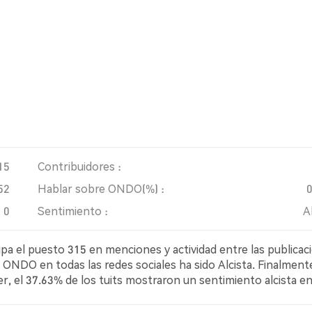
15
Contribuidores :
52
Hablar sobre ONDO(%) :
0
Sentimiento :
A
 el puesto 315 en menciones y actividad entre las publicac
a ONDO en todas las redes sociales ha sido Alcista. Finalment
r, el 37.63% de los tuits mostraron un sentimiento alcista e
ajista sobre ONDO. El 53.49% de los tuits fueron neutrales 