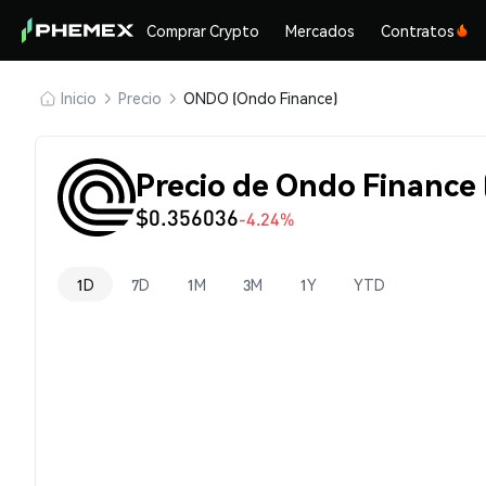
Comprar Crypto
Mercados
Contratos
Inicio
Precio
ONDO (Ondo Finance)
Precio de Ondo Finance
$0.356036
-4.24%
1D
7D
1M
3M
1Y
YTD