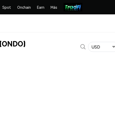
Spot
Onchain
Earn
Más
 (ONDO)
USD