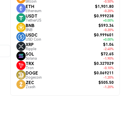
Bitcoin
-0.50%
$1,901.80
ETH
Ethereum
-0.20%
$0.999238
USDT
TetherUS
+0.00%
$593.34
BNB
BNB
-0.20%
$0.999601
USDC
USD Coin
+0.00%
$1.04
XRP
Ripple
-2.40%
$72.65
SOL
Solana
-1.90%
$0.327029
TRX
Tron
-0.10%
$0.069211
DOGE
Dogecoin
-1.20%
$505.50
ZEC
Zcash
-1.20%