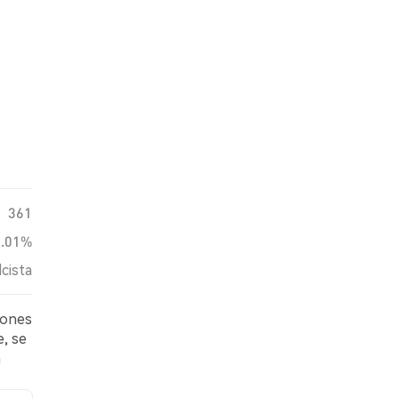
361
0.01%
lcista
iones
e, se
n
sobre