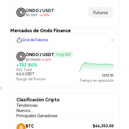
ONDO / USDT
Futuros
$0.3569
-4.10%
Mercados de Ondo Finance
Grid de Futuros
ONDO / USDT
long 24X
$0.356036
-4.24%
+152.84%
ROI Total
0.2-2 USDT
127d 3h
Rango de Precios
Tiempo en ejecución
o
Clasificación Cripto
Tendencias
Nuevos
Principales Ganadoras
$64,353.00
BTC