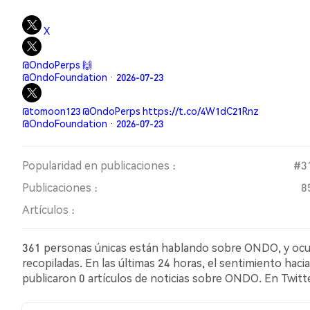
X
@OndoPerps 🙌
@OndoFoundation · 2026-07-23
@tomoon123 @OndoPerps https://t.co/4W1dC21Rnz
@OndoFoundation · 2026-07-23
Popularidad en publicaciones :
#3
Publicaciones :
8
Artículos :
361 personas únicas están hablando sobre ONDO, y ocupa
recopiladas. En las últimas 24 horas, el sentimiento haci
publicaron 0 artículos de noticias sobre ONDO. En Twitte
comparación con el 8.88% de los tuits con sentimiento b
ONDO. Estos sentimientos se basan en 845 tuits.