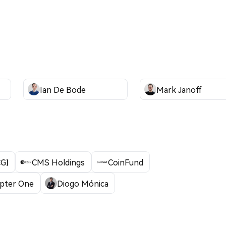
Ian De Bode
Mark Janoff
CG)
CMS Holdings
CoinFund
pter One
Diogo Mónica