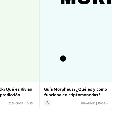
k: Qué es Rivian
Guía Morpheus: ¿Qué es y cómo
predicción
funciona en criptomonedas?
IA
2026-08-07
|
10-15m
2026-08-07
|
15-20m