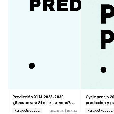
Predicción XLM 2026-2030:
Cysic precio 2
¿Recuperará Stellar Lumens?
predicción y gu
Guía y Análisis
en CYS
Perspectivas del Mercado
Perspectivas del Mercado
2026-08-07
|
10-15m