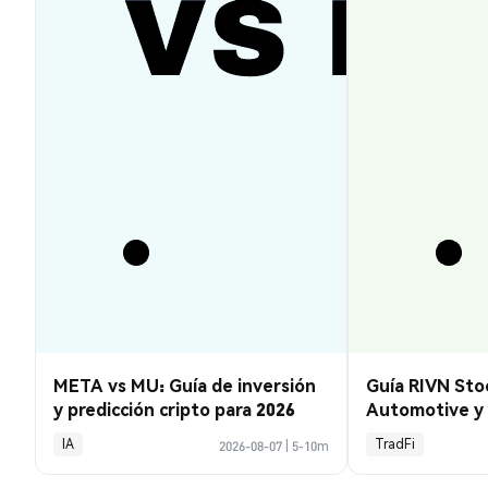
META vs MU: Guía de inversión
Guía RIVN Stoc
y predicción cripto para 2026
Automotive y 
IA
TradFi
2026-08-07
|
5-10m