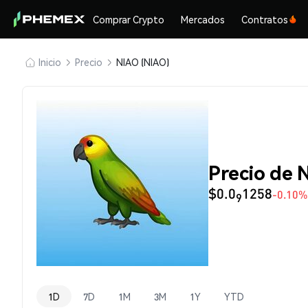
Comprar Crypto
Mercados
Contratos
Inicio
Precio
NIAO (NIAO)
Precio de 
$0.0
1258
-0.10%
9
1D
7D
1M
3M
1Y
YTD