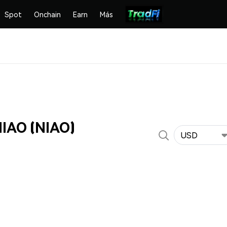
Spot
Onchain
Earn
Más
NIAO (NIAO)
USD