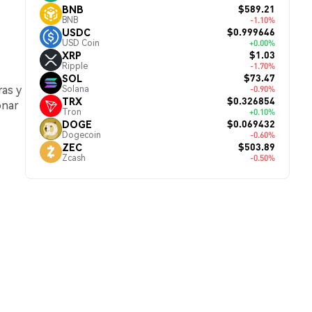
$589.21
BNB
BNB
-1.10%
$0.999646
USDC
USD Coin
+0.00%
$1.03
XRP
Ripple
-1.70%
$73.47
SOL
ras y
Solana
-0.90%
$0.326854
TRX
onar
Tron
+0.10%
$0.069432
DOGE
Dogecoin
-0.60%
$503.89
ZEC
Zcash
-0.50%