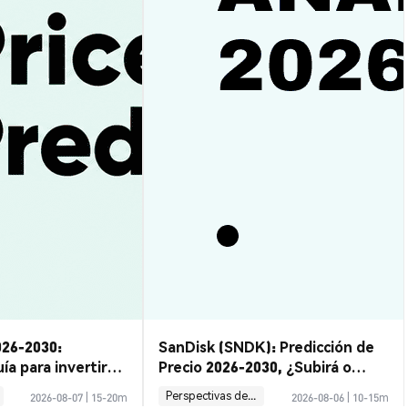
026-2030:
SanDisk (SNDK): Predicción de
ía para invertir
Precio 2026-2030, ¿Subirá o
Bajará?
Perspectivas del Mercado
2026-08-07
|
15-20m
2026-08-06
|
10-15m