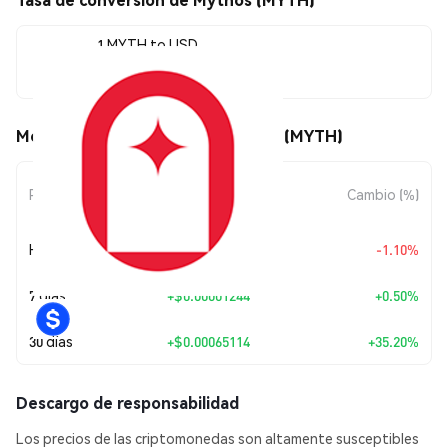
1 MYTH to USD
$0.00250097
Movimientos de precio de Mythos (MYTH)
Cambio de
Periodo
Cambio (%)
Monto
Hoy
$-0.00002782
-1.10%
7 días
+
$0.00001244
+0.50%
30 días
+
$0.00065114
+35.20%
Descargo de responsabilidad
Los precios de las criptomonedas son altamente susceptibles