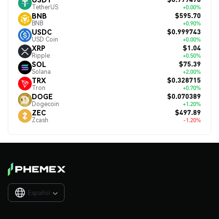
TetherUS
+0.00%
$595.70
BNB
BNB
+0.90%
$0.999743
USDC
USD Coin
+0.00%
$1.04
XRP
Ripple
+0.50%
$75.39
SOL
Solana
+2.00%
$0.328715
TRX
Tron
+0.70%
$0.070389
DOGE
Dogecoin
+1.20%
$497.89
ZEC
Zcash
-1.20%
Español
