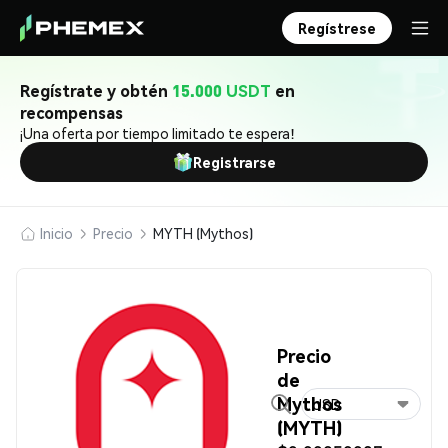
Regístrese
Regístrate y obtén
15.000 USDT
en
recompensas
¡Una oferta por tiempo limitado te espera!
Registrarse
Inicio
Precio
MYTH (Mythos)
Precio
de
Mythos
USD
(MYTH)