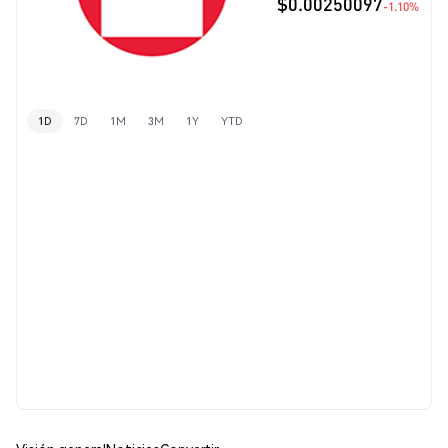
$0.00250097
-1.10%
1D
7D
1M
3M
1Y
YTD