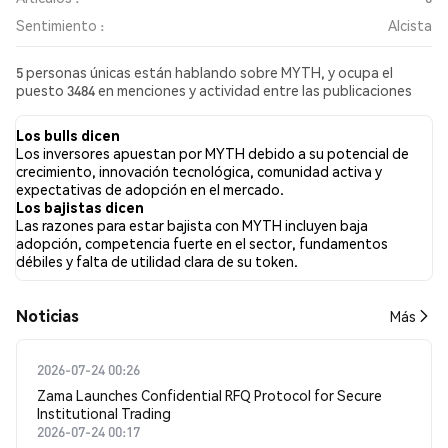
Sentimiento :
Alcista
5 personas únicas están hablando sobre MYTH, y ocupa el
puesto 3484 en menciones y actividad entre las publicaciones
recopiladas. En las últimas 24 horas, el sentimiento hacia MYTH
en todas las redes sociales ha sido Alcista. Finalmente, se
Los bulls dicen
publicaron 0 artículos de noticias sobre MYTH. En Twitter, el
Los inversores apuestan por MYTH debido a su potencial de
28.57% de los tuits mostraron un sentimiento alcista en
crecimiento, innovación tecnológica, comunidad activa y
comparación con el 0.00% de los tuits con sentimiento bajista
expectativas de adopción en el mercado.
sobre MYTH. El 71.43% de los tuits fueron neutrales sobre
Los bajistas dicen
MYTH. Estos sentimientos se basan en 7 tuits.
Las razones para estar bajista con MYTH incluyen baja
adopción, competencia fuerte en el sector, fundamentos
débiles y falta de utilidad clara de su token.
Noticias
Más
2026-07-24 00:26
Zama Launches Confidential RFQ Protocol for Secure
Institutional Trading
2026-07-24 00:17