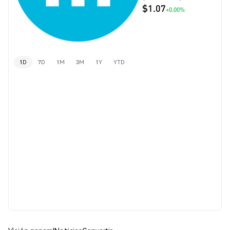
$1.07
+0.00%
1D
7D
1M
3M
1Y
YTD