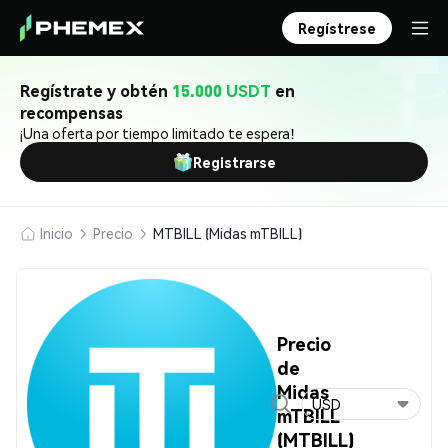
Regístrese
Regístrate y obtén
15.000 USDT
en
recompensas
¡Una oferta por tiempo limitado te espera!
Registrarse
Inicio
Precio
MTBILL (Midas mTBILL)
Precio
de
Midas
USD
mTBILL
(MTBILL)