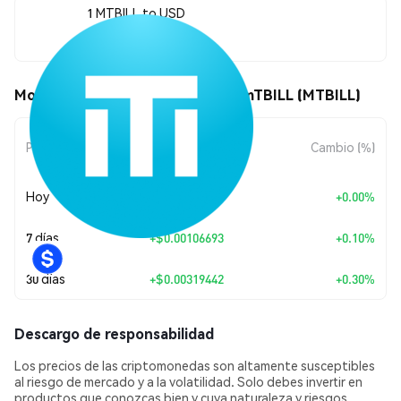
1 MTBILL to USD
$1.07
Movimientos de precio de Midas mTBILL (MTBILL)
Cambio de
Periodo
Cambio (%)
Monto
Hoy
+
$0.00
+0.00%
7 días
+
$0.00106693
+0.10%
30 días
+
$0.00319442
+0.30%
Descargo de responsabilidad
Los precios de las criptomonedas son altamente susceptibles
al riesgo de mercado y a la volatilidad. Solo debes invertir en
productos que conozcas bien y cuya naturaleza y riesgos