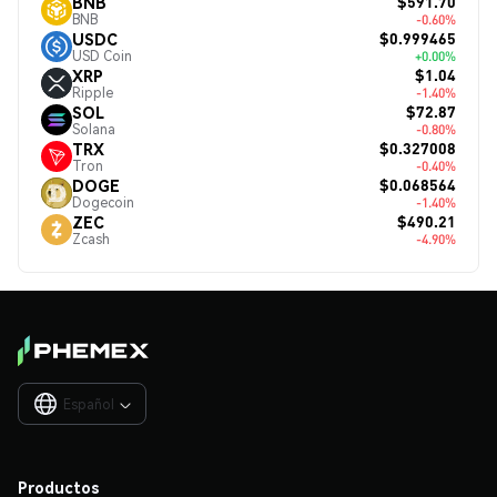
$591.70
BNB
BNB
-0.60%
$0.999465
USDC
USD Coin
+0.00%
$1.04
XRP
Ripple
-1.40%
$72.87
SOL
Solana
-0.80%
$0.327008
TRX
Tron
-0.40%
$0.068564
DOGE
Dogecoin
-1.40%
$490.21
ZEC
Zcash
-4.90%
Español

Productos