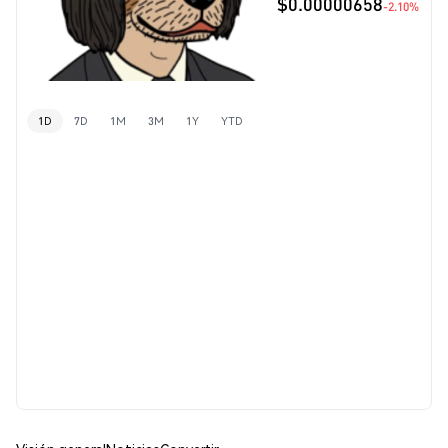
$0.00000658
-2.10%
1D
7D
1M
3M
1Y
YTD