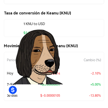
Tasa de conversión de Keanu (KNU)
1 KNU to USD
$0.00000658
Movimientos de precio de Keanu (KNU)
Cambio de
Periodo
Cambio (%)
Monto
Hoy
$-0.00000014
-2.10%
7 días
+
$0.00000031
+5.00%
30 días
$-0.00000105
-13.80%