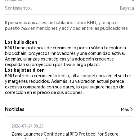
Sentimiento :
Bajista
0 personas únicas están hablando sobre KNU, y ocupa el
puesto 7428 en menciones y actividad entre las publicaciones
recopiladas. En las últimas 24 horas, el sentimiento hacia KNU en
todas las redes sociales ha sido Bajista. Finalmente, se
Los bulls dicen
publicaron 0 artículos de noticias sobre KNU. En Twitter, el
KNU tiene potencial de crecimiento por su sólida tecnología
NaN% de los tuits mostraron un sentimiento alcista en
blockchain, proyectos innovadores y una comunidad activa.
comparación con el NaN% de los tuits con sentimiento bajista
Además, alianzas estratégicas y la adopción creciente
sobre KNU. El NaN% de los tuits fueron neutrales sobre KNU.
respaldan su proyección positiva a largo plazo.
Estos sentimientos se basan en 0 tuits.
Los bajistas dicen
KNU enfrenta crecimiento lento, alta competencia en el sector
y márgenes reducidos. Además, su valoración actual parece
excesiva comparada con sus pares, lo que sugiere riesgo de
corrección en el precio de sus acciones.
Noticias
Más
2026-07-24 00:26
Zama Launches Confidential RFQ Protocol for Secure