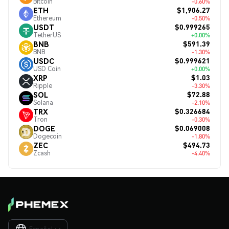
Bitcoin
-0.60%
$1,906.27
ETH
Ethereum
-0.50%
$0.999265
USDT
TetherUS
+0.00%
$591.39
BNB
BNB
-1.30%
$0.999621
USDC
USD Coin
+0.00%
$1.03
XRP
Ripple
-3.30%
$72.88
SOL
Solana
-2.10%
$0.326684
TRX
Tron
-0.30%
$0.069008
DOGE
Dogecoin
-1.80%
$494.73
ZEC
Zcash
-4.40%