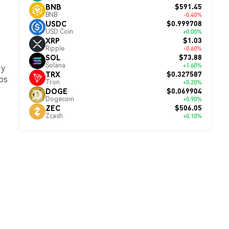
$591.45
BNB
BNB
-0.40%
$0.999708
USDC
USD Coin
+0.00%
$1.03
XRP
Ripple
-0.60%
$73.88
SOL
Solana
+1.60%
 y
$0.327587
TRX
los
Tron
+0.20%
$0.069904
DOGE
Dogecoin
+0.90%
$506.05
ZEC
Zcash
+0.10%