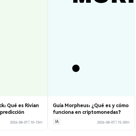
k: Qué es Rivian
Guía Morpheus: ¿Qué es y cómo
predicción
funciona en criptomonedas?
IA
2026-08-07
|
10-15m
2026-08-07
|
15-20m