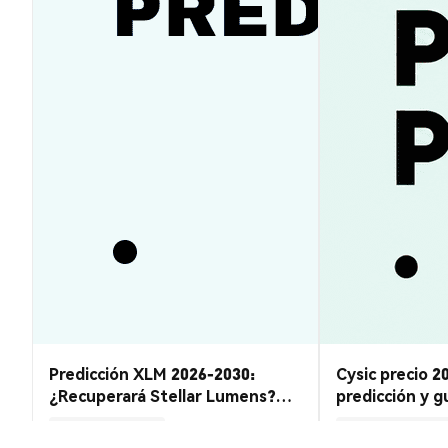
Predicción XLM 2026-2030:
Cysic precio 2
¿Recuperará Stellar Lumens?
predicción y gu
Guía y Análisis
en CYS
Perspectivas del Mercado
Perspectivas del Mercado
2026-08-07
|
10-15m