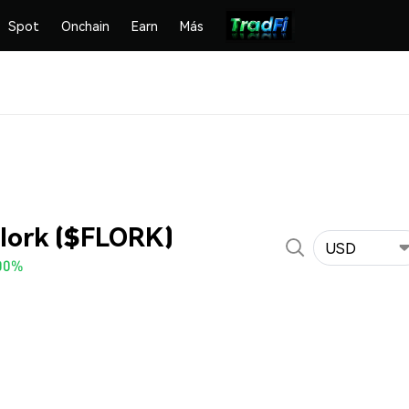
Spot
Onchain
Earn
Más
Flork ($FLORK)
USD
00%