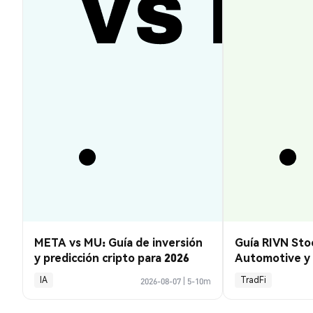
META vs MU: Guía de inversión
Guía RIVN Stoc
y predicción cripto para 2026
Automotive y 
IA
TradFi
2026-08-07
|
5-10m