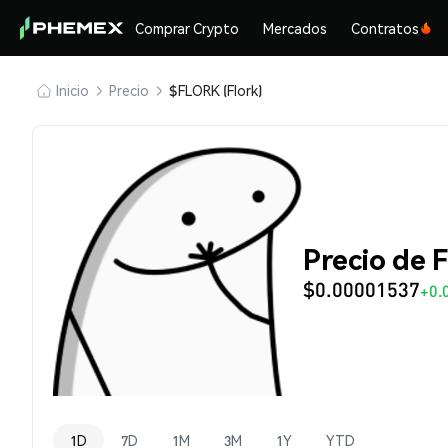
Comprar Crypto
Mercados
Contratos
Inicio
Precio
$FLORK (Flork)
Precio de 
$0.00001537
+0.
1D
7D
1M
3M
1Y
YTD