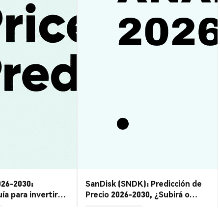
026-2030:
SanDisk (SNDK): Predicción de
ía para invertir
Precio 2026-2030, ¿Subirá o
Bajará?
Perspectivas del Mercado
2026-08-07
|
15-20m
2026-08-06
|
10-15m