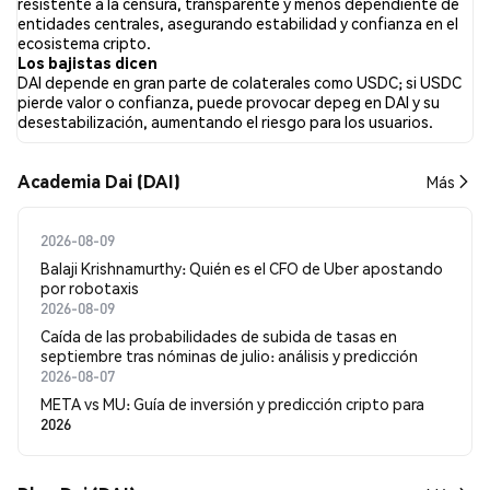
resistente a la censura, transparente y menos dependiente de
sobre DAI. El 53.57% de los tuits fueron neutrales sobre DAI.
entidades centrales, asegurando estabilidad y confianza en el
Estos sentimientos se basan en 28 tuits.
ecosistema cripto.
Los bajistas dicen
DAI depende en gran parte de colaterales como USDC; si USDC
pierde valor o confianza, puede provocar depeg en DAI y su
desestabilización, aumentando el riesgo para los usuarios.
Academia Dai (DAI)
Más
2026-08-09
Balaji Krishnamurthy: Quién es el CFO de Uber apostando
por robotaxis
2026-08-09
Caída de las probabilidades de subida de tasas en
septiembre tras nóminas de julio: análisis y predicción
2026-08-07
META vs MU: Guía de inversión y predicción cripto para
2026