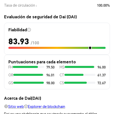
Tasa de circulación
100.00%
Evaluación de seguridad de Dai (DAI)
Fiabilidad
83.93
/100
Puntuaciones para cada elemento
FH
79.50
MS
96.00
OR
96.01
CT
61.37
GS
98.00
CS
72.67
Acerca de Dai(DAI)
Sitio web
Explorer de blockchain
Dai es una stablecoin que se vincula suavemente al dólar