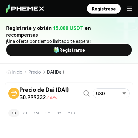
Regístrese
Regístrate y obtén
15.000 USDT
en
recompensas
¡Una oferta por tiempo limitado te espera!
Registrarse
Inicio
Precio
DAI (Dai)
Precio de Dai (DAI)
USD
$0.999332
-0.02%
1D
7D
1M
3M
1Y
YTD