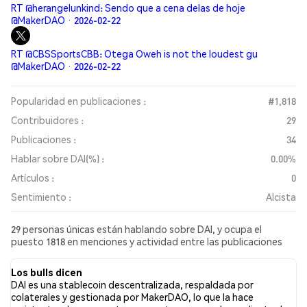
RT @herangelunkind: Sendo que a cena delas de hoje
@MakerDAO · 2026-02-22
RT @CBSSportsCBB: Otega Oweh is not the loudest gu
@MakerDAO · 2026-02-22
Popularidad en publicaciones :
#1,818
Contribuidores :
29
Publicaciones :
34
Hablar sobre DAI(%) :
0.00%
Artículos :
0
Sentimiento :
Alcista
29 personas únicas están hablando sobre DAI, y ocupa el
puesto 1818 en menciones y actividad entre las publicaciones
recopiladas. En las últimas 24 horas, el sentimiento hacia DAI en
todas las redes sociales ha sido Alcista. Finalmente, se
Los bulls dicen
publicaron 0 artículos de noticias sobre DAI. En Twitter, el
DAI es una stablecoin descentralizada, respaldada por
32.14% de los tuits mostraron un sentimiento alcista en
colaterales y gestionada por MakerDAO, lo que la hace
comparación con el 14.29% de los tuits con sentimiento bajista