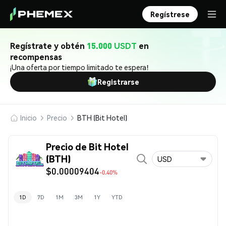
Regístrese
Regístrate y obtén
15.000 USDT
en
recompensas
¡Una oferta por tiempo limitado te espera!
Registrarse
Inicio
Precio
BTH (Bit Hotel)
Precio de Bit Hotel
(BTH)
USD
$0.00009404
-0.40%
1D
7D
1M
3M
1Y
YTD