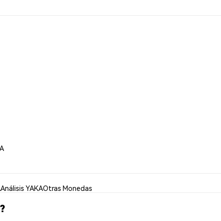
KA
A
Análisis YAKA
Otras Monedas
?