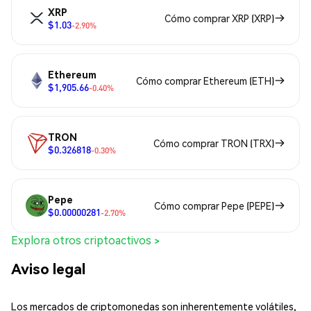
XRP
Cómo comprar XRP (XRP)
$1.03
-2.90%
Ethereum
Cómo comprar Ethereum (ETH)
$1,905.66
-0.40%
TRON
Cómo comprar TRON (TRX)
$0.326818
-0.30%
Pepe
Cómo comprar Pepe (PEPE)
$0.00000281
-2.70%
Explora otros criptoactivos >
Aviso legal
Los mercados de criptomonedas son inherentemente volátiles,