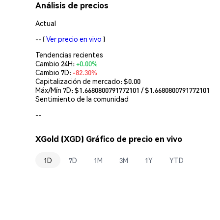
Análisis de precios
Actual
--
(
Ver precio en vivo
)
Tendencias recientes
Cambio 24H:
+0.00%
Cambio 7D:
-82.30%
Capitalización de mercado:
$0.00
Máx/Mín 7D: $
1.6680800791772101
/ $
1.6680800791772101
Sentimiento de la comunidad
--
XGold (XGD) Gráfico de precio en vivo
1D
7D
1M
3M
1Y
YTD