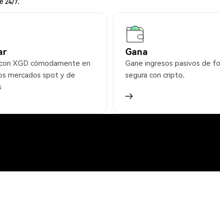
e 24/7.
ar
Gana
 con XGD cómodamente en
Gane ingresos pasivos de f
os mercados spot y de
segura con cripto.
s