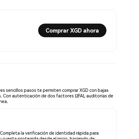
Comprar XGD ahora
es sencillos pasos te permiten comprar XGD con bajas
. Con autenticación de dos factores (2FA), auditorías de
ínea.
Completa la verificación de identidad rápida para
 cuenta protegida desde el inicio, haciendo de