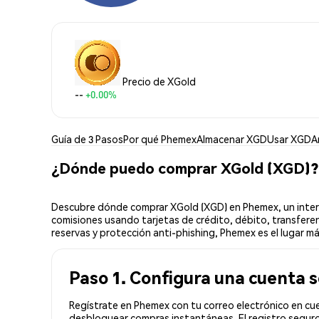
Precio de XGold
--
+0.00%
Guía de 3 Pasos
Por qué Phemex
Almacenar XGD
Usar XGD
A
¿Dónde puedo comprar XGold (XGD)?
Descubre dónde comprar XGold (XGD) en Phemex, un interc
comisiones usando tarjetas de crédito, débito, transferen
reservas y protección anti-phishing, Phemex es el lugar m
Paso 1. Configura una cuenta 
Regístrate en Phemex con tu correo electrónico en cue
desbloquear compras instantáneas. El registro seguro