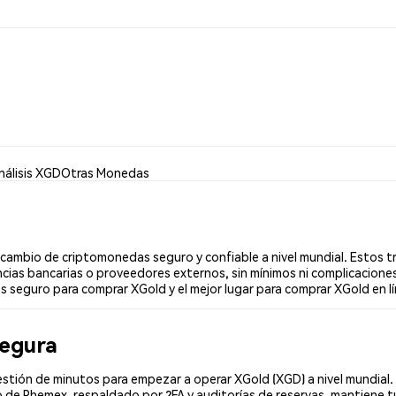
nálisis XGD
Otras Monedas
ambio de criptomonedas seguro y confiable a nivel mundial. Estos tr
cias bancarias o proveedores externos, sin mínimos ni complicaciones
ás seguro para comprar XGold y el mejor lugar para comprar XGold en l
segura
stión de minutos para empezar a operar XGold (XGD) a nivel mundial. 
 de Phemex, respaldado por 2FA y auditorías de reservas, mantiene tu