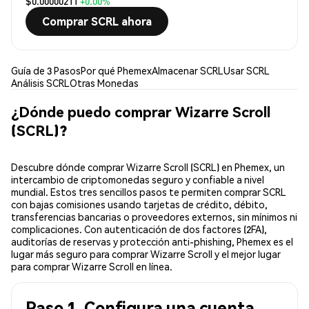
$0.00000211
+0.00%
Comprar SCRL ahora
Guía de 3 Pasos
Por qué Phemex
Almacenar SCRL
Usar SCRL
Análisis SCRL
Otras Monedas
¿Dónde puedo comprar Wizarre Scroll
(SCRL)?
Descubre dónde comprar Wizarre Scroll (SCRL) en Phemex, un
intercambio de criptomonedas seguro y confiable a nivel
mundial. Estos tres sencillos pasos te permiten comprar SCRL
con bajas comisiones usando tarjetas de crédito, débito,
transferencias bancarias o proveedores externos, sin mínimos ni
complicaciones. Con autenticación de dos factores (2FA),
auditorías de reservas y protección anti-phishing, Phemex es el
lugar más seguro para comprar Wizarre Scroll y el mejor lugar
para comprar Wizarre Scroll en línea.
Paso 1. Configura una cuenta