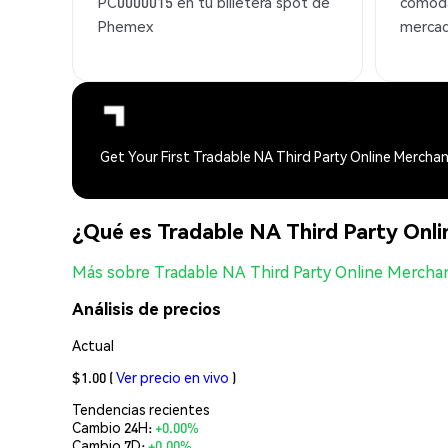
PC0000015 en tu billetera spot de
cómod
Phemex
mercad
Get Your First Tradable NA Third Party Online Merch
¿Qué es Tradable NA Third Party On
Más sobre Tradable NA Third Party Online Merch
Análisis de precios
Actual
$1.00
(
Ver precio en vivo
)
Tendencias recientes
Cambio 24H:
+0.00%
Cambio 7D:
+0.00%