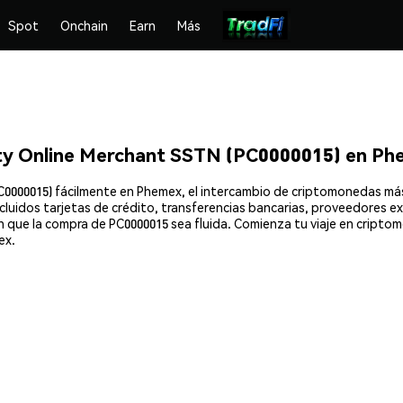
Spot
Onchain
Earn
Más
ty Online Merchant SSTN (PC0000015) en Ph
000015) fácilmente en Phemex, el intercambio de criptomonedas más e
luidos tarjetas de crédito, transferencias bancarias, proveedores e
en que la compra de PC0000015 sea fluida. Comienza tu viaje en cript
ex.