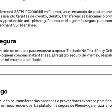
rchant SSTN (PC0000015) en Phemex, un intercambio de criptomonedas 
 usando tarjetas de crédito, débito, transferencias bancarias o pro
as y protección anti-phishing, Phemex es el lugar más seguro para co
Merchant SSTN en línea.
segura
estión de minutos para empezar a operar Tradable NA Third Party Onli
bloquear compras instantáneas. El registro seguro de Phemex, respal
 un intercambio confiable.
ago
, débito, transferencias bancarias o proveedores externos para fin
 mínimos requeridos. La plataforma segura de Phemex garantiza la f