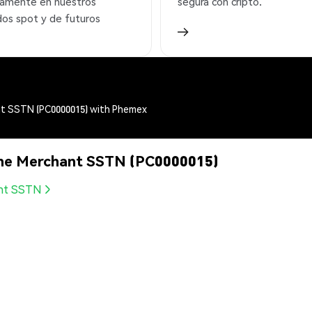
amente en nuestros
segura con cripto.
os spot y de futuros
ant SSTN (PC0000015) with Phemex
line Merchant SSTN (PC0000015)
ant SSTN