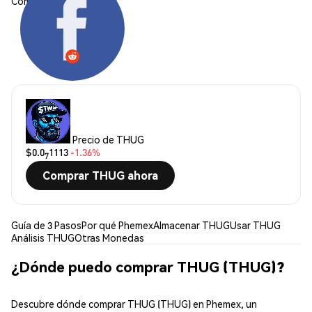
Compartir:
Precio de THUG
$0.0
1113
-1.36%
7
Comprar THUG ahora
Guía de 3 Pasos
Por qué Phemex
Almacenar THUG
Usar THUG
Análisis THUG
Otras Monedas
¿Dónde puedo comprar THUG (THUG)?
Descubre dónde comprar THUG (THUG) en Phemex, un