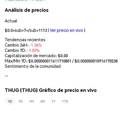
Análisis de precios
Actual
$0.0<sub>7</sub>1113
(
Ver precio en vivo
)
Tendencias recientes
Cambio 24H:
-1.36%
Cambio 7D:
-1.03%
Capitalización de mercado:
$0.00
Máx/Mín 7D: $
0.000000011611710801
/ $
0.000000010916170538
Sentimiento de la comunidad
--
THUG (THUG) Gráfico de precio en vivo
1D
7D
1M
3M
1Y
YTD