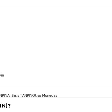
Pin
NPIN
Análisis TANPIN
Otras Monedas
IN)?