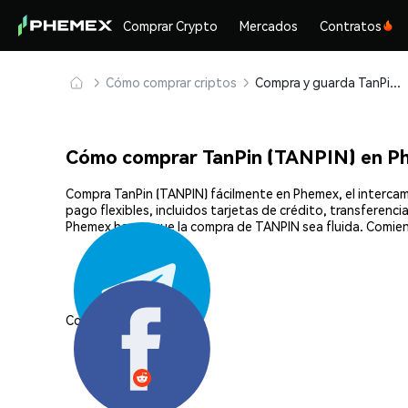
Comprar Crypto
Mercados
Contratos
Cómo comprar criptos
Compra y guarda TanPin (TANPIN) de forma segura
Cómo comprar TanPin (TANPIN) en P
Compra TanPin (TANPIN) fácilmente en Phemex, el interca
pago flexibles, incluidos tarjetas de crédito, transferenc
Phemex hacen que la compra de TANPIN sea fluida. Comien
Compartir: