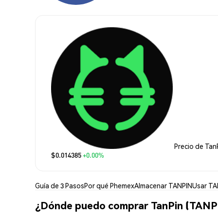
Precio de Tan
$0.014385
+0.00%
Guía de 3 Pasos
Por qué Phemex
Almacenar TANPIN
Usar TA
¿Dónde puedo comprar TanPin (TANP