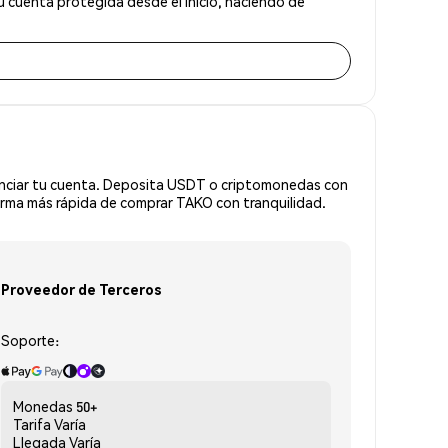
 cuenta protegida desde el inicio, haciendo de
anciar tu cuenta. Deposita USDT o criptomonedas con
orma más rápida de comprar TAKO con tranquilidad.
Proveedor de Terceros
Soporte:
Monedas
50+
Tarifa
Varía
Llegada
Varía