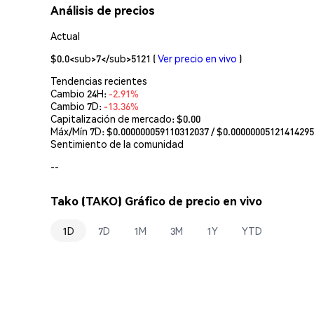
Análisis de precios
Actual
$0.0<sub>7</sub>5121
(
Ver precio en vivo
)
Tendencias recientes
Cambio 24H:
-2.91%
Cambio 7D:
-13.36%
Capitalización de mercado:
$0.00
Máx/Mín 7D: $
0.000000059110312037
/ $
0.0000000512141429
Sentimiento de la comunidad
--
Tako (TAKO) Gráfico de precio en vivo
1D
7D
1M
3M
1Y
YTD