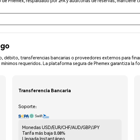
 de Phemex, respaldado por 2FA y auditorías de reservas, mantiene tu
ago
, débito, transferencias bancarias o proveedores externos para fin
 mínimos requeridos. La plataforma segura de Phemex garantiza la f
Transferencia Bancaria
Soporte:
Monedas
USD/EUR/CHF/AUD/GBP/JPY
Tarifa más baja
0.08%
Llegada
Instantáneo