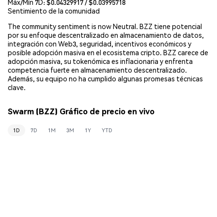
Máx/Mín 7D: $
0.04329917
/ $
0.03995718
Sentimiento de la comunidad
The community sentiment is now Neutral. BZZ tiene potencial
por su enfoque descentralizado en almacenamiento de datos,
integración con Web3, seguridad, incentivos económicos y
posible adopción masiva en el ecosistema cripto. BZZ carece de
adopción masiva, su tokenómica es inflacionaria y enfrenta
competencia fuerte en almacenamiento descentralizado.
Además, su equipo no ha cumplido algunas promesas técnicas
clave.
Swarm (BZZ) Gráfico de precio en vivo
1D
7D
1M
3M
1Y
YTD