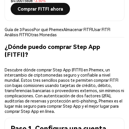
$0.00015608
-3.50%
Comprar FITFI ahora
Guía de 3 Pasos
Por qué Phemex
Almacenar FITFI
Usar FITFI
Análisis FITFI
Otras Monedas
¿Dónde puedo comprar Step App
(FITFI)?
Descubre dónde comprar Step App (FITFI) en Phemex, un
intercambio de criptomonedas seguro y confiable a nivel
mundial. Estos tres sencillos pasos te permiten comprar FITFI
con bajas comisiones usando tarjetas de crédito, débito,
transferencias bancarias o proveedores externos, sin mínimos ni
complicaciones. Con autenticación de dos factores (2FA),
auditorías de reservas y protección anti-phishing, Phemex es el
lugar más seguro para comprar Step App y el mejor lugar para
comprar Step App en línea.
Paso 1. Configura una cuenta