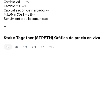
Cambio 24H:
--%
Cambio 7D:
--%
Capitalización de mercado:
--
Máx/Mín 7D: $
--
/ $
--
Sentimiento de la comunidad
--
Stake Together (STPETH) Gráfico de precio en vivo
1D
7D
1M
3M
1Y
YTD