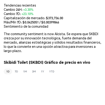
Tendencias recientes
Cambio 24H:
+3.30%
Cambio 7D:
+23.10%
Capitalización de mercado:
$373,736.00
Máx/Mín 7D: $
0.0425051
/ $
0.00399846
Sentimiento de la comunidad
The community sentiment is now Alcista. Se espera que SKBDI
crezca por su innovación tecnológica, fuerte demanda del
mercado, alianzas estratégicas y sólidos resultados financieros,
lo que la convierte en una opción atractiva para inversiones a
largo plazo.
Skibidi Toilet (SKBDI) Gráfico de precio en vivo
1D
7D
1M
3M
1Y
YTD