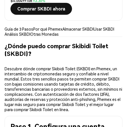
$0.00499108
+3.30%
Comprar SKBDI ahora
Guía de 3 Pasos
Por qué Phemex
Almacenar SKBDI
Usar SKBDI
Análisis SKBDI
Otras Monedas
¿Dónde puedo comprar Skibidi Toilet
(SKBDI)?
Descubre dónde comprar Skibidi Toilet (SKBDI) en Phemex, un
intercambio de criptomonedas seguro y confiable a nivel
mundial. Estos tres sencillos pasos te permiten comprar SKBDI
con bajas comisiones usando tarjetas de crédito, débito,
transferencias bancarias o proveedores externos, sin mínimos ni
complicaciones. Con autenticación de dos factores (2FA),
auditorías de reservas y protección anti-phishing, Phemex es el
lugar más seguro para comprar Skibidi Toilet y el mejor lugar
para comprar Skibidi Toilet en línea.
Paso 1. Configura una cuenta