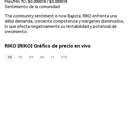
Máx/Mín 7D: $
0.000018
/ $
0.000018
Sentimiento de la comunidad
The community sentiment is now Bajista. RIKO enfrenta una
débil demanda, creciente competencia y márgenes disminuidos,
lo que afecta negativamente su rentabilidad y potencial de
crecimiento.
RIKO (RIKO) Gráfico de precio en vivo
1D
7D
1M
3M
1Y
YTD