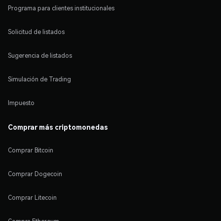
Programa para clientes institucionales
Solicitud de listados
Sugerencia de listados
Simulación de Trading
Impuesto
Comprar más criptomonedas
Comprar Bitcoin
Comprar Dogecoin
Comprar Litecoin