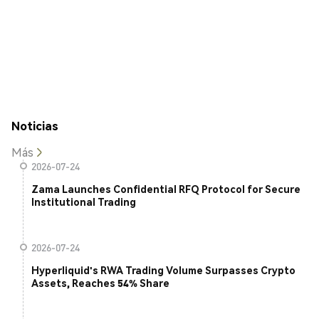
Noticias
Más
2026-07-24
Zama Launches Confidential RFQ Protocol for Secure
Institutional Trading
2026-07-24
Hyperliquid's RWA Trading Volume Surpasses Crypto
Assets, Reaches 54% Share