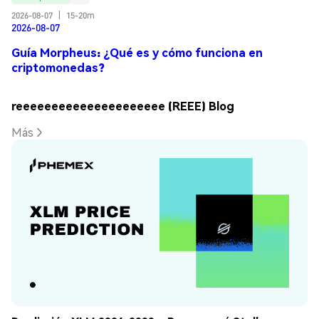
2026-08-07
|
15-20m
2026-08-07
Guía Morpheus: ¿Qué es y cómo funciona en
criptomonedas?
reeeeeeeeeeeeeeeeeeeee (REEE) Blog
Más