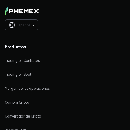
Español

Productos
Trading en Contratos
Trading en Spot
Margen de las operaciones
Compra Cripto
Convertidor de Cripto