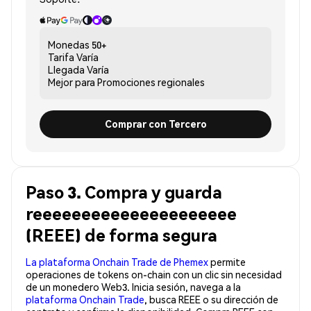
Monedas
50+
Tarifa
Varía
Llegada
Varía
Mejor para
Promociones regionales
Comprar con Tercero
Paso 3. Compra y guarda
reeeeeeeeeeeeeeeeeeeee
(REEE) de forma segura
La plataforma Onchain Trade de Phemex
permite
operaciones de tokens on-chain con un clic sin necesidad
de un monedero Web3. Inicia sesión, navega a la
plataforma Onchain Trade
, busca REEE o su dirección de