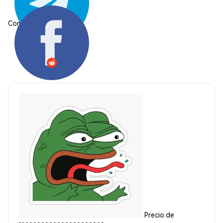
Compartir:
Precio de