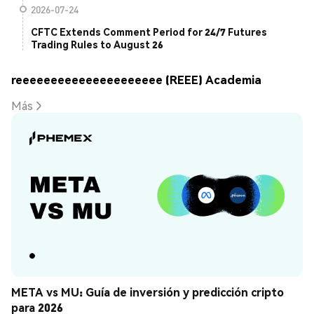
2026-07-24
CFTC Extends Comment Period for 24/7 Futures
Trading Rules to August 26
reeeeeeeeeeeeeeeeeeeee (REEE) Academia
Más
META vs MU: Guía de inversión y predicción cripto 
para 2026