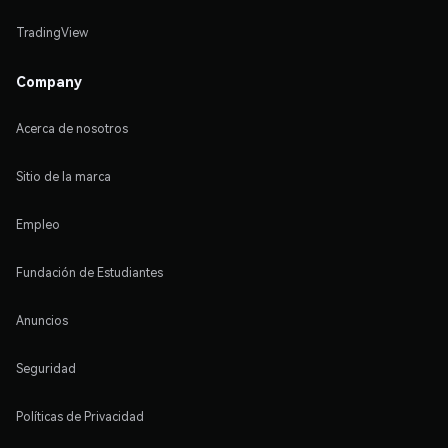
TradingView
Company
Acerca de nosotros
Sitio de la marca
Empleo
Fundación de Estudiantes
Anuncios
Seguridad
Políticas de Privacidad