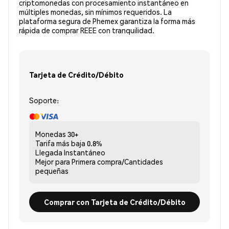
criptomonedas con procesamiento instantáneo en
múltiples monedas, sin mínimos requeridos. La
plataforma segura de Phemex garantiza la forma más
rápida de comprar REEE con tranquilidad.
Tarjeta de Crédito/Débito
Soporte:
Monedas
30+
Tarifa más baja
0.8%
Llegada
Instantáneo
Mejor para
Primera compra/Cantidades
pequeñas
Comprar con Tarjeta de Crédito/Débito