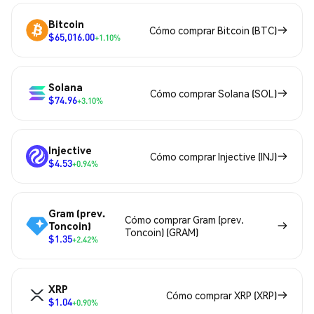
Bitcoin
Cómo comprar Bitcoin (BTC)
$65,016.00
+1.10%
Solana
Cómo comprar Solana (SOL)
$74.96
+3.10%
Injective
Cómo comprar Injective (INJ)
$4.53
+0.94%
Gram (prev.
Cómo comprar Gram (prev.
Toncoin)
Toncoin) (GRAM)
$1.35
+2.42%
XRP
Cómo comprar XRP (XRP)
$1.04
+0.90%