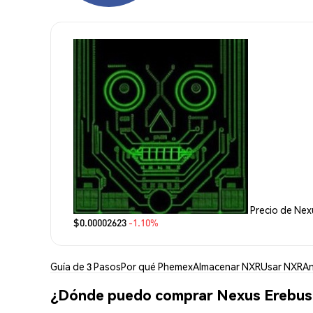
Precio de Nex
$0.00002623
-1.10%
Guía de 3 Pasos
Por qué Phemex
Almacenar NXR
Usar NXR
An
¿Dónde puedo comprar Nexus Erebus