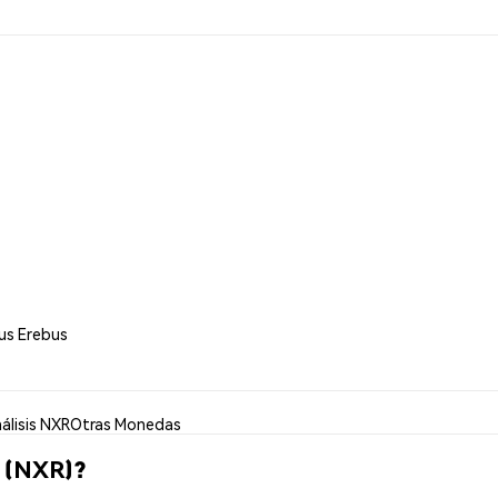
us Erebus
álisis NXR
Otras Monedas
 (NXR)?