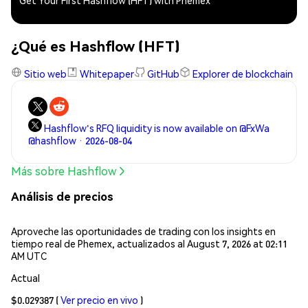
Get Your First Hashflow (HFT) with Phemex
¿Qué es Hashflow (HFT)
Sitio web
Whitepaper
GitHub
Explorer de blockchain
Hashflow's RFQ liquidity is now available on @FxWa
@hashflow · 2026-08-04
Más sobre Hashflow
Análisis de precios
Aproveche las oportunidades de trading con los insights en
tiempo real de Phemex, actualizados al August 7, 2026 at 02:11
AM UTC
Actual
$0.029387
(
Ver precio en vivo
)