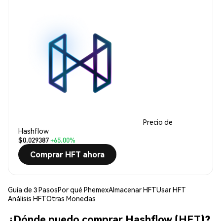
Precio de
Hashflow
$0.029387
+65.00%
Comprar HFT ahora
Guía de 3 Pasos
Por qué Phemex
Almacenar HFT
Usar HFT
Análisis HFT
Otras Monedas
¿Dónde puedo comprar Hashflow (HFT)?