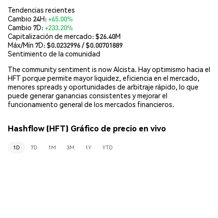
Tendencias recientes
Cambio 24H:
+65.00%
Cambio 7D:
+233.20%
Capitalización de mercado:
$26.40M
Máx/Mín 7D: $
0.0232996
/ $
0.00701889
Sentimiento de la comunidad
The community sentiment is now Alcista. Hay optimismo hacia el
HFT porque permite mayor liquidez, eficiencia en el mercado,
menores spreads y oportunidades de arbitraje rápido, lo que
puede generar ganancias consistentes y mejorar el
funcionamiento general de los mercados financieros.
Hashflow (HFT) Gráfico de precio en vivo
1D
7D
1M
3M
1Y
YTD