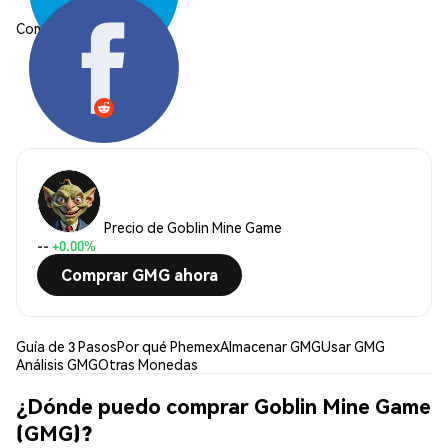
Compartir:
Precio de Goblin Mine Game
--
+0.00%
Comprar GMG ahora
Guía de 3 Pasos
Por qué Phemex
Almacenar GMG
Usar GMG
Análisis GMG
Otras Monedas
¿Dónde puedo comprar Goblin Mine Game
(GMG)?