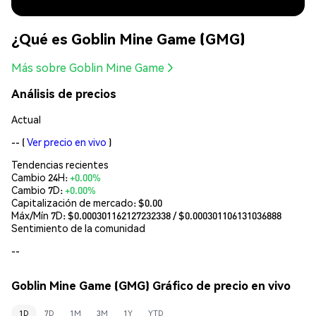
¿Qué es Goblin Mine Game (GMG)
Más sobre Goblin Mine Game
Análisis de precios
Actual
--
(
Ver precio en vivo
)
Tendencias recientes
Cambio 24H:
+0.00%
Cambio 7D:
+0.00%
Capitalización de mercado:
$0.00
Máx/Mín 7D: $
0.000301162127232338
/ $
0.000301106131036888
Sentimiento de la comunidad
--
Goblin Mine Game (GMG) Gráfico de precio en vivo
1D
7D
1M
3M
1Y
YTD