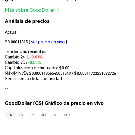
Más sobre GoodDollar
Análisis de precios
Actual
$0.00011815
(
Ver precio en vivo
)
Tendencias recientes
Cambio 24H:
-0.01%
Cambio 7D:
+0.05%
Capitalización de mercado:
$0.00
Máx/Mín 7D: $
0.00011856545051549
/ $
0.00011723231092726
Sentimiento de la comunidad
--
GoodDollar (G$) Gráfico de precio en vivo
1D
7D
1M
3M
1Y
YTD