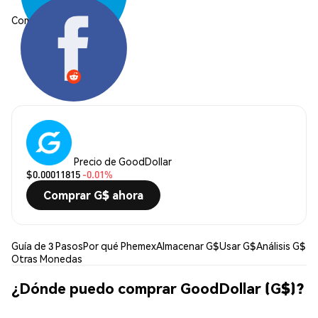
Compartir:
Precio de GoodDollar
$0.00011815
-0.01%
Comprar G$ ahora
Guía de 3 Pasos
Por qué Phemex
Almacenar G$
Usar G$
Análisis G$
Otras Monedas
¿Dónde puedo comprar GoodDollar (G$)?