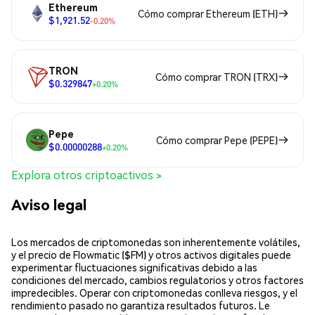
Ethereum
Cómo comprar Ethereum (ETH)
$1,921.52
-0.20%
TRON
Cómo comprar TRON (TRX)
$0.329847
+0.20%
Pepe
Cómo comprar Pepe (PEPE)
$0.00000288
+0.20%
Explora otros criptoactivos >
Aviso legal
Los mercados de criptomonedas son inherentemente volátiles,
y el precio de Flowmatic ($FM) y otros activos digitales puede
experimentar fluctuaciones significativas debido a las
condiciones del mercado, cambios regulatorios y otros factores
impredecibles. Operar con criptomonedas conlleva riesgos, y el
rendimiento pasado no garantiza resultados futuros. Le