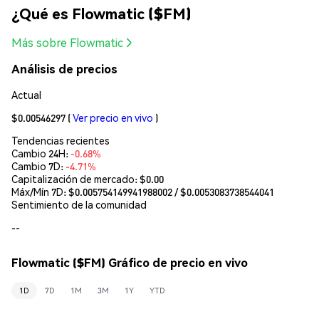
¿Qué es Flowmatic ($FM)
Más sobre Flowmatic
Análisis de precios
Actual
$0.00546297
(
Ver precio en vivo
)
Tendencias recientes
Cambio 24H:
-0.68%
Cambio 7D:
-4.71%
Capitalización de mercado:
$0.00
Máx/Mín 7D: $
0.005754149941988002
/ $
0.0053083738544041
Sentimiento de la comunidad
--
Flowmatic ($FM) Gráfico de precio en vivo
1D
7D
1M
3M
1Y
YTD