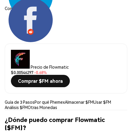
Compartir:
Precio de Flowmatic
$0.00546297
-0.68%
Comprar $FM ahora
Guía de 3 Pasos
Por qué Phemex
Almacenar $FM
Usar $FM
Análisis $FM
Otras Monedas
¿Dónde puedo comprar Flowmatic
($FM)?