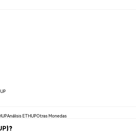
HUP
HUP
Análisis ETHUP
Otras Monedas
UP)?