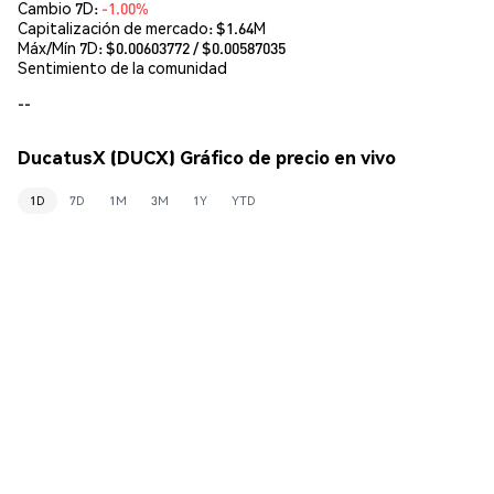
Cambio 7D:
-1.00%
Capitalización de mercado:
$1.64M
Máx/Mín 7D: $
0.00603772
/ $
0.00587035
Sentimiento de la comunidad
--
DucatusX (DUCX) Gráfico de precio en vivo
1D
7D
1M
3M
1Y
YTD