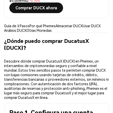
$0.00589042
-0.10%
Comprar DUCX ahora
Guía de 3 Pasos
Por qué Phemex
Almacenar DUCX
Usar DUCX
Análisis DUCX
Otras Monedas
¿Dónde puedo comprar DucatusX
(DUCX)?
Descubre dónde comprar DucatusX (DUCX) en Phemex, un
intercambio de criptomonedas seguro y confiable a nivel
mundial. Estos tres sencillos pasos te permiten comprar DUCX
con bajas comisiones usando tarjetas de crédito, débito,
transferencias bancarias o proveedores externos, sin mínimos ni
complicaciones. Con autenticación de dos factores (2FA),
auditorías de reservas y protección anti-phishing, Phemex es el
lugar más seguro para comprar DucatusX y el mejor lugar para
comprar DucatusX en línea.
Paso 1. Configura una cuenta