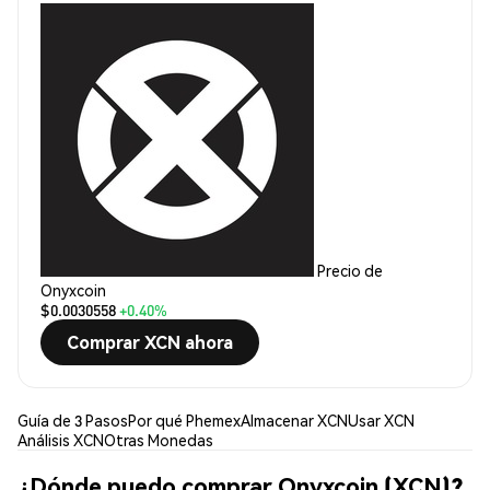
Precio de
Onyxcoin
$0.0030558
+0.40%
Comprar XCN ahora
Guía de 3 Pasos
Por qué Phemex
Almacenar XCN
Usar XCN
Análisis XCN
Otras Monedas
¿Dónde puedo comprar Onyxcoin (XCN)?