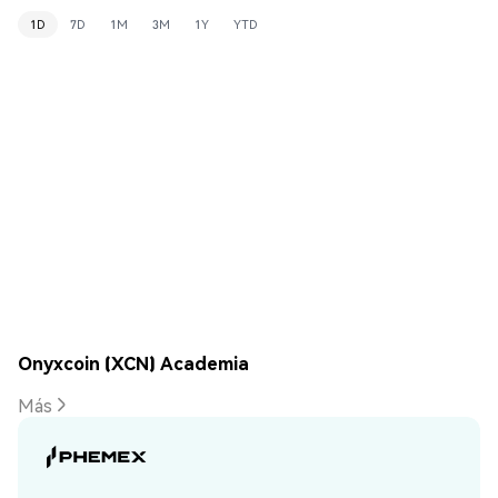
1D
7D
1M
3M
1Y
YTD
Onyxcoin (XCN) Academia
Más