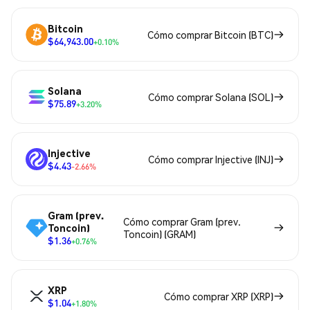
Bitcoin
Cómo comprar Bitcoin (BTC)
$64,943.00
+0.10%
Solana
Cómo comprar Solana (SOL)
$75.89
+3.20%
Injective
Cómo comprar Injective (INJ)
$4.43
-2.66%
Gram (prev.
Cómo comprar Gram (prev.
Toncoin)
Toncoin) (GRAM)
$1.36
+0.76%
XRP
Cómo comprar XRP (XRP)
$1.04
+1.80%