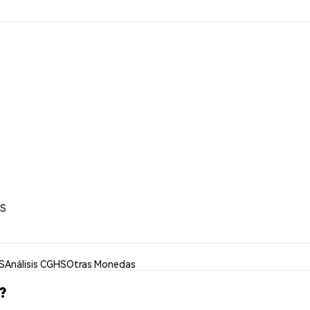
HS
S
Análisis CGHS
Otras Monedas
?