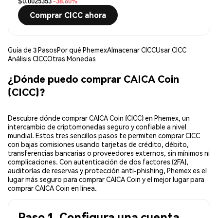
$0.0025353
-38.60%
Comprar CICC ahora
Guía de 3 Pasos
Por qué Phemex
Almacenar CICC
Usar CICC
Análisis CICC
Otras Monedas
¿Dónde puedo comprar CAICA Coin
(CICC)?
Descubre dónde comprar CAICA Coin (CICC) en Phemex, un
intercambio de criptomonedas seguro y confiable a nivel
mundial. Estos tres sencillos pasos te permiten comprar CICC
con bajas comisiones usando tarjetas de crédito, débito,
transferencias bancarias o proveedores externos, sin mínimos ni
complicaciones. Con autenticación de dos factores (2FA),
auditorías de reservas y protección anti-phishing, Phemex es el
lugar más seguro para comprar CAICA Coin y el mejor lugar para
comprar CAICA Coin en línea.
Paso 1. Configura una cuenta