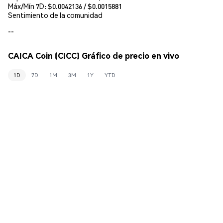
Máx/Mín 7D: $
0.0042136
/ $
0.0015881
Sentimiento de la comunidad
--
CAICA Coin (CICC) Gráfico de precio en vivo
1D
7D
1M
3M
1Y
YTD