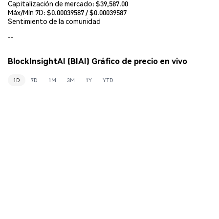
Capitalización de mercado:
$39,587.00
Máx/Mín 7D: $
0.00039587
/ $
0.00039587
Sentimiento de la comunidad
--
BlockInsightAI (BIAI) Gráfico de precio en vivo
1D
7D
1M
3M
1Y
YTD