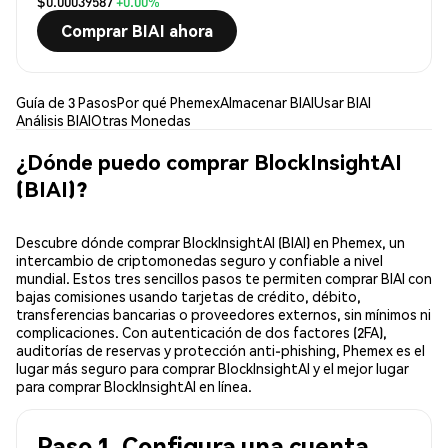
$0.00039587
+0.00%
Comprar BIAI ahora
Guía de 3 Pasos
Por qué Phemex
Almacenar BIAI
Usar BIAI
Análisis BIAI
Otras Monedas
¿Dónde puedo comprar BlockInsightAI
(BIAI)?
Descubre dónde comprar BlockInsightAI (BIAI) en Phemex, un
intercambio de criptomonedas seguro y confiable a nivel
mundial. Estos tres sencillos pasos te permiten comprar BIAI con
bajas comisiones usando tarjetas de crédito, débito,
transferencias bancarias o proveedores externos, sin mínimos ni
complicaciones. Con autenticación de dos factores (2FA),
auditorías de reservas y protección anti-phishing, Phemex es el
lugar más seguro para comprar BlockInsightAI y el mejor lugar
para comprar BlockInsightAI en línea.
Paso 1. Configura una cuenta