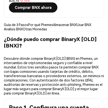
$25.75
-0.10%
Comprar BNX ahora
Guía de 3 Pasos
Por qué Phemex
Almacenar BNX
Usar BNX
Análisis BNX
Otras Monedas
¿Dónde puedo comprar BinaryX [OLD]
(BNX)?
Descubre dónde comprar BinaryX [OLD] (BNX) en Phemex, un
intercambio de criptomonedas seguro y confiable a nivel
mundial. Estos tres sencillos pasos te permiten comprar BNX
con bajas comisiones usando tarjetas de crédito, débito,
transferencias bancarias o proveedores externos, sin mínimos ni
complicaciones. Con autenticación de dos factores (2FA),
auditorías de reservas y protección anti-phishing, Phemex es el
lugar más seguro para comprar BinaryX [OLD] y el mejor lugar
para comprar BinaryX [OLD] en línea.
Paso 1. Configura una cuenta