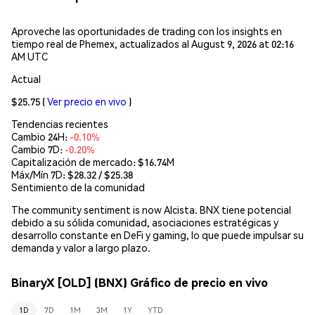
Aproveche las oportunidades de trading con los insights en
tiempo real de Phemex, actualizados al August 9, 2026 at 02:16
AM UTC
Actual
$25.75
(
Ver precio en vivo
)
Tendencias recientes
Cambio 24H:
-0.10%
Cambio 7D:
-0.20%
Capitalización de mercado:
$16.74M
Máx/Mín 7D: $
28.32
/ $
25.38
Sentimiento de la comunidad
The community sentiment is now Alcista. BNX tiene potencial
debido a su sólida comunidad, asociaciones estratégicas y
desarrollo constante en DeFi y gaming, lo que puede impulsar su
demanda y valor a largo plazo.
BinaryX [OLD] (BNX) Gráfico de precio en vivo
1D
7D
1M
3M
1Y
YTD