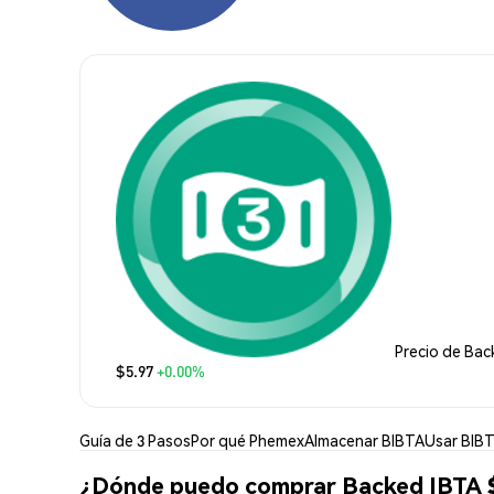
Precio de Bac
$5.97
+0.00%
Guía de 3 Pasos
Por qué Phemex
Almacenar BIBTA
Usar BIB
¿Dónde puedo comprar Backed IBTA $