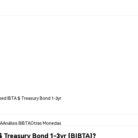
ked IBTA $ Treasury Bond 1-3yr
TA
Análisis BIBTA
Otras Monedas
 Treasury Bond 1-3yr (BIBTA)?