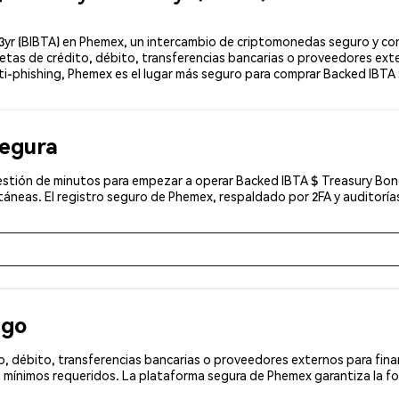
 (BIBTA) en Phemex, un intercambio de criptomonedas seguro y confia
tas de crédito, débito, transferencias bancarias o proveedores exte
nti-phishing, Phemex es el lugar más seguro para comprar Backed IBTA 
segura
stión de minutos para empezar a operar Backed IBTA $ Treasury Bond 1
áneas. El registro seguro de Phemex, respaldado por 2FA y auditoría
ago
, débito, transferencias bancarias o proveedores externos para fin
mínimos requeridos. La plataforma segura de Phemex garantiza la fo