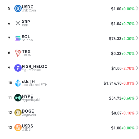
USDC
$
1.00
+0.00%
5
USDCoin
XRP
$
1.04
+0.70%
6
XRP
SOL
$
76.33
+2.30%
7
Solana
TRX
$
0.33
+0.70%
8
TRON
FIGR_HELOC
$
1.00
-2.70%
9
Figure Heloc
stETH
$
1,914.70
-0.01%
10
Lido Staked ETH
HYPE
$
54.73
+0.60%
11
Hyperliquid
DOGE
$
0.07
-0.10%
12
Dogecoin
USDS
$
1.00
+0.00%
13
USDS