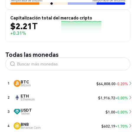
Temporada de bitcoin
Temporada de altcoins
Capitalización total del mercado cripto
$2.21T
+0.31%
Todas las monedas
BTC
$
64,808.00
-0.20%
1
Bitcoin
ETH
$
1,916.72
+0.00%
2
Ethereum
USDT
$
1.00
+0.00%
3
Tether
BNB
$
602.19
+1.70%
4
Binance Coin