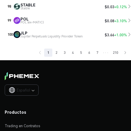
STABLE
$
0.03
+0.12%
98
Stable
POL
$
0.08
+3.10%
99
POL (ex-MATIC)
JLP
$
3.66
+1.00%
100
Jupiter Perpetuals Liquidity Provider Token
···
1
2
3
4
5
6
7
210
Español

Productos
Trading en Contratos