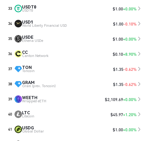
USDT0
$
1.00
+0.00%
33
USDT0
USD1
$
1.00
-0.10%
34
World Liberty Financial USD
USDE
$
1.00
+0.00%
35
Ethena USDe
CC
$
0.10
+8.90%
36
Canton Network
TON
$
1.35
-0.62%
37
Toncoin
GRAM
$
1.35
-0.62%
38
Gram (prev. Toncoin)
WEETH
$
2,109.69
+0.00%
39
Wrapped eETH
LTC
$
45.97
+1.20%
40
Litecoin
USDG
$
1.00
+0.00%
41
Global Dollar