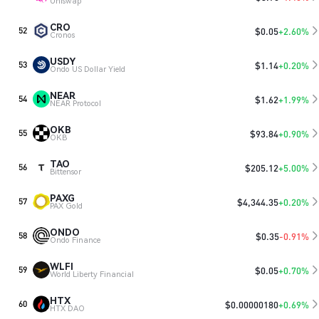
Uniswap
CRO
$
0.05
+2.60%
52
Cronos
USDY
$
1.14
+0.20%
53
Ondo US Dollar Yield
NEAR
$
1.62
+1.99%
54
NEAR Protocol
OKB
$
93.84
+0.90%
55
OKB
TAO
$
205.12
+5.00%
56
Bittensor
PAXG
$
4,344.35
+0.20%
57
PAX Gold
ONDO
$
0.35
-0.91%
58
Ondo Finance
WLFI
$
0.05
+0.70%
59
World Liberty Financial
HTX
$
0.00000180
+0.69%
60
HTX DAO