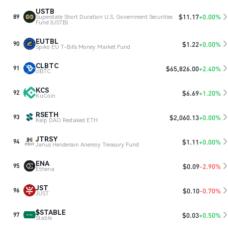
USTB
$
11.17
+0.00%
89
Superstate Short Duration U.S. Government Securities
Fund (USTB)
EUTBL
$
1.22
+0.00%
90
Spiko EU T-Bills Money Market Fund
CLBTC
$
65,826.00
+2.40%
91
clBTC
KCS
$
6.69
+1.20%
92
KuCoin
RSETH
$
2,060.13
+0.00%
93
Kelp DAO Restaked ETH
JTRSY
$
1.11
+0.00%
94
Janus Henderson Anemoy Treasury Fund
ENA
$
0.09
-2.90%
95
Ethena
JST
$
0.10
-0.70%
96
JUST
$STABLE
$
0.03
+0.50%
97
​​Stable