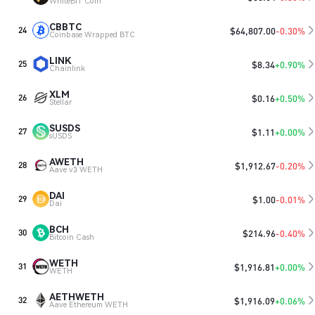
WhiteBIT Coin
CBBTC
$
64,807.00
-0.30%
24
Coinbase Wrapped BTC
LINK
$
8.34
+0.90%
25
Chainlink
XLM
$
0.16
+0.50%
26
Stellar
SUSDS
$
1.11
+0.00%
27
sUSDS
AWETH
$
1,912.67
-0.20%
28
Aave v3 WETH
DAI
$
1.00
-0.01%
29
Dai
BCH
$
214.96
-0.40%
30
Bitcoin Cash
WETH
$
1,916.81
+0.00%
31
WETH
AETHWETH
$
1,916.09
+0.06%
32
Aave Ethereum WETH