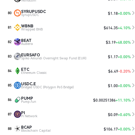
Worldcoin
SYRUPUSDC
$
1.18
+0.00%
80
SyrupUSDC
WBNB
$
614.35
+4.10%
81
Wrapped BNB
BEAT
$
3.19
+48.00%
82
Audiera
EURSAFO
$
1.17
+0.00%
83
Spiko Amundi Overnight Swap Fund (EUR)
ETC
$
6.49
-0.20%
84
Ethereum Classic
USDC.E
$
1.00
+0.00%
85
Bridged USDC (Polygon PoS Bridge)
PUMP
$
0.00251386
+11.10%
86
Pump.fun
PI
$
0.09
+0.60%
87
Pi Network
BCAP
$
106.17
+0.00%
88
Blockchain Capital