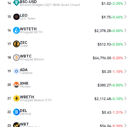
BSC-USD
$
1.02
+2.20%
14
Binance Bridged USDT (BNB Smart Chain)
LEO
$
9.75
+0.40%
15
LEO Token
WSTETH
$
2,378.28
+0.00%
16
Wrapped stETH
ZEC
$
512.93
+0.50%
17
Zcash
WBTC
$
64,796.00
-0.20%
18
Wrapped Bitcoin
ADA
$
0.20
-1.10%
19
Cardano
XMR
$
380.27
+0.00%
20
Monero
WBETH
$
2,112.48
+0.10%
21
Wrapped Beacon ETH
DEL
$
0.63
-1.31%
22
Decimal
WBT
$
56.04
-0.30%
23