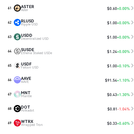
ASTER
$
0.60
+0.00%
61
Aster
RLUSD
$
1.00
+0.00%
62
Ripple USD
USDD
$
1.00
+0.00%
63
Decentralized USD
SUSDE
$
1.24
+0.00%
64
Ethena Staked USDe
USDF
$
1.00
+0.10%
65
Falcon USD
AAVE
$
91.54
+1.10%
66
AAVE
MNT
$
0.43
+1.30%
67
Mantle
DOT
$
0.81
-1.04%
68
Polkadot
WTRX
$
0.33
+0.60%
69
Wrapped Tron