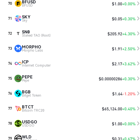
BFUSD
$
1.00
+0.00%
70
BFUSD
SKY
$
0.05
+0.30%
71
Sky
SN0
$
205.92
+4.30%
72
Staked TAO (Root)
MORPHO
$
1.91
+2.50%
73
Morpho Labs
ICP
$
2.17
+3.62%
74
Internet Computer
PEPE
$
0.00000286
+0.30%
75
Pepe
BGB
$
1.64
-1.20%
76
Bitget Token
BTCT
$
65,124.00
+0.40%
77
Bitcoin TRC20
USDGO
$
1.00
+0.00%
78
USDGO
WLD
$
0.31
+0.67%
79