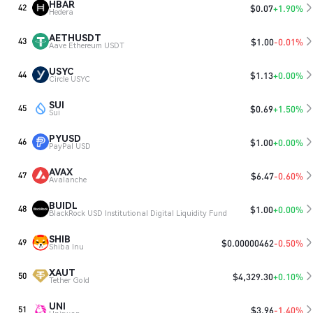
HBAR
$
0.07
+1.90%
42
Hedera
AETHUSDT
$
1.00
-0.01%
43
Aave Ethereum USDT
USYC
$
1.13
+0.00%
44
Circle USYC
SUI
$
0.69
+1.50%
45
Sui
PYUSD
$
1.00
+0.00%
46
PayPal USD
AVAX
$
6.47
-0.60%
47
Avalanche
BUIDL
$
1.00
+0.00%
48
BlackRock USD Institutional Digital Liquidity Fund
SHIB
$
0.00000462
-0.50%
49
Shiba Inu
XAUT
$
4,329.30
+0.10%
50
Tether Gold
UNI
$
3.96
-1.40%
51