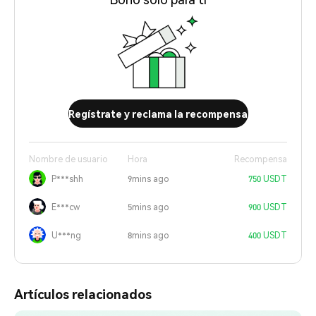
Regístrate y reclama la recompensa
Nombre de usuario
Hora
Recompensa
P***shh
9mins ago
750 USDT
E***cw
5mins ago
900 USDT
U***ng
8mins ago
400 USDT
Artículos relacionados