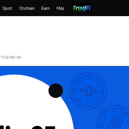
Spot
Onchain
Earn
Más
 17:56:00
1-3m