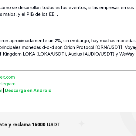
r cómo se desarrollan todos estos eventos, si las empresas en sus
malos, y el PIB de los EE. .
uyeron aproximadamente un 2%, sin embargo, hay muchas monedas
co principales monedas d-o-d son Orion Protocol (ORN/USDT), Voya
 of Kingdom LOKA (LOKA/USDT), Audius (AUDIO/USDT) y WeWay
ex.com
elegram
S
|
Descarga en Android
ate y reclama 15000 USDT