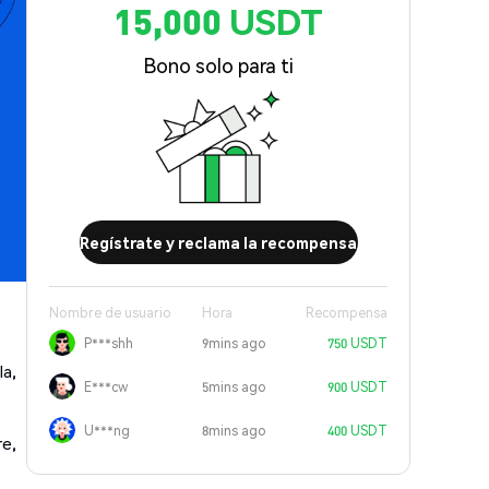
15,000 USDT
Bono solo para ti
Regístrate y reclama la recompensa
Nombre de usuario
Hora
Recompensa
P***shh
9mins ago
750 USDT
la,
E***cw
5mins ago
900 USDT
U***ng
8mins ago
400 USDT
re,