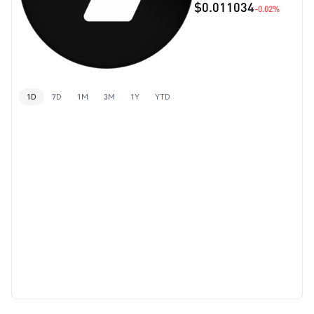
$0.011034
-0.02%
1D
7D
1M
3M
1Y
YTD