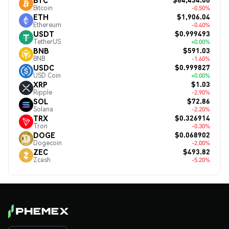
Bitcoin
-0.50%
$1,906.04
ETH
Ethereum
-0.40%
$0.999493
USDT
TetherUS
+0.00%
$591.03
BNB
BNB
-1.60%
$0.999827
USDC
USD Coin
+0.00%
$1.03
XRP
Ripple
-2.90%
$72.86
SOL
Solana
-2.20%
$0.326914
TRX
Tron
-0.30%
$0.068902
DOGE
Dogecoin
-2.00%
$493.82
ZEC
Zcash
-5.20%