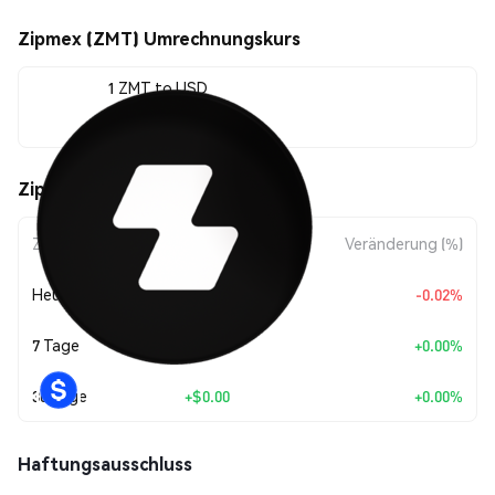
Zipmex (ZMT) Umrechnungskurs
1 ZMT to USD
$0.011034
Zipmex (ZMT) Kursbewegungen
Zeitraum
Betragsänderung
Veränderung (%)
Heute
$-0.0000025
-0.02%
7 Tage
+
$0.00
+0.00%
30 Tage
+
$0.00
+0.00%
Haftungsausschluss