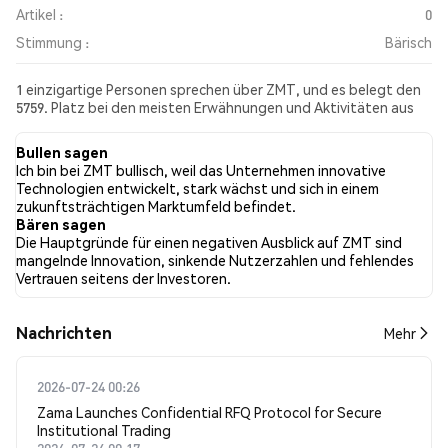
Artikel :
0
Stimmung :
Bärisch
1 einzigartige Personen sprechen über ZMT, und es belegt den
5759. Platz bei den meisten Erwähnungen und Aktivitäten aus
den gesammelten Beiträgen. In den letzten 24 Stunden war die
Stimmung gegenüber ZMT in allen sozialen Medien Bärisch.
Bullen sagen
Schließlich wurden 0 Nachrichtenartikel über ZMT veröffentlicht.
Ich bin bei ZMT bullisch, weil das Unternehmen innovative
Auf Twitter hatten NaN% der Tweets eine bullishe Stimmung im
Technologien entwickelt, stark wächst und sich in einem
Vergleich zu NaN% der Tweets mit einer bärischen Stimmung
zukunftsträchtigen Marktumfeld befindet.
über ZMT. NaN% der Tweets waren neutral gegenüber ZMT.
Bären sagen
Diese Stimmungen basieren auf 0 Tweets.
Die Hauptgründe für einen negativen Ausblick auf ZMT sind
mangelnde Innovation, sinkende Nutzerzahlen und fehlendes
Vertrauen seitens der Investoren.
Nachrichten
Mehr
2026-07-24 00:26
Zama Launches Confidential RFQ Protocol for Secure
Institutional Trading