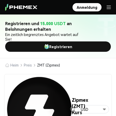
Anmeldung
Registrieren und
15.000 USDT
an
Belohnungen erhalten
Ein zeitlich begrenztes Angebot wartet auf
Sie!
Registrieren
Heim
Preis
ZMT (Zipmex)
Zipmex
(ZMT)
USD
Kurs