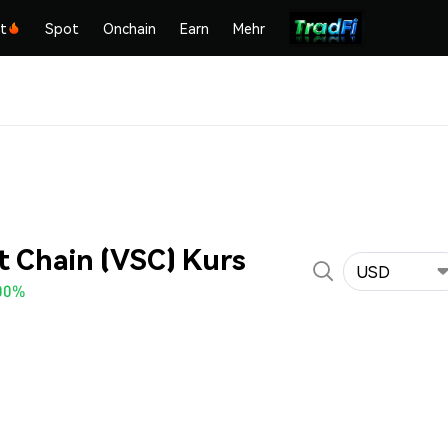
kt
Spot
Onchain
Earn
Mehr
 Chain (VSC) Kurs
USD
00%