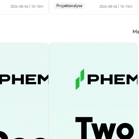
ose
Projektanalyse
2026-08-06
|
10-15m
2026-08-06
|
10-15m
Me