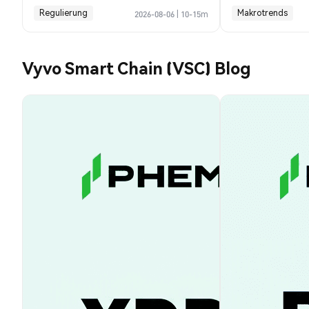
Profile Guide
Bitcoin Progn
Regulierung
Makrotrends
2026-08-06
|
10-15m
Vyvo Smart Chain (VSC) Blog