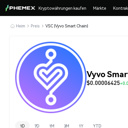
Kryptowährungen kaufen
Märkte
Kontra
Heim
Preis
VSC (Vyvo Smart Chain)
Vyvo Smart
$0.00006425
+0.
1D
7D
1M
3M
1Y
YTD