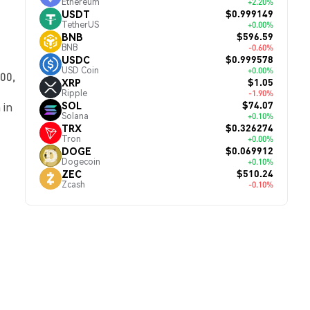
Ethereum
+2.20%
$0.999149
USDT
TetherUS
+0.00%
$596.59
BNB
BNB
-0.60%
$0.999578
USDC
USD Coin
+0.00%
00,
$1.05
XRP
Ripple
-1.90%
$74.07
SOL
 in
Solana
+0.10%
$0.326274
TRX
Tron
+0.00%
$0.069912
DOGE
Dogecoin
+0.10%
$510.24
ZEC
Zcash
-0.10%