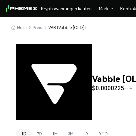
Kryptowährungen kaufen
Märkte
Kontra
Heim
Preis
VAB (Vabble [OLD])
Vabble [OL
$0.0000225
--%
1D
7D
1M
3M
1Y
YTD