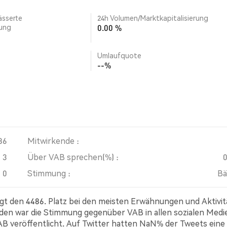
ässerte
24h Volumen/Marktkapitalisierung
rung
0.00 %
Umlaufquote
--%
86
Mitwirkende :
3
Über VAB sprechen(%) :
0
Stimmung :
Bä
egt den 4486. Platz bei den meisten Erwähnungen und Aktivi
den war die Stimmung gegenüber VAB in allen sozialen Medi
VAB veröffentlicht. Auf Twitter hatten NaN% der Tweets eine