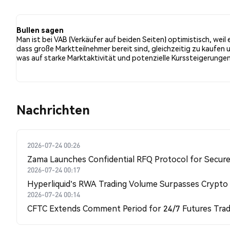
bullishe Stimmung im Vergleich zu NaN% der Tweets m
neutral gegenüber VAB. Diese Stimmungen basieren auf
Bullen sagen
Man ist bei VAB (Verkäufer auf beiden Seiten) optimistisch, weil 
dass große Marktteilnehmer bereit sind, gleichzeitig zu kaufen 
was auf starke Marktaktivität und potenzielle Kurssteigerunge
Nachrichten
2026-07-24 00:26
Zama Launches Confidential RFQ Protocol for Secure 
2026-07-24 00:17
Hyperliquid's RWA Trading Volume Surpasses Crypto
2026-07-24 00:14
CFTC Extends Comment Period for 24/7 Futures Trad