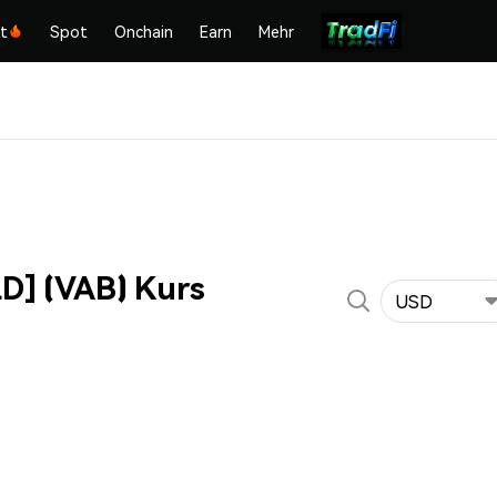
kt
Spot
Onchain
Earn
Mehr
D] (VAB) Kurs
USD