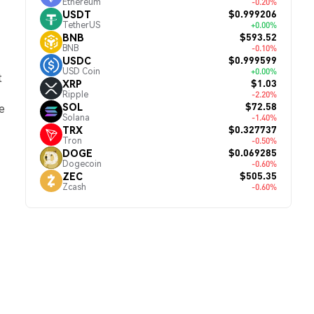
Ethereum
-0.20%
$0.999206
USDT
TetherUS
+0.00%
$593.52
BNB
BNB
-0.10%
$0.999599
USDC
USD Coin
+0.00%
t
$1.03
XRP
Ripple
-2.20%
$72.58
SOL
e
Solana
-1.40%
$0.327737
TRX
Tron
-0.50%
$0.069285
DOGE
Dogecoin
-0.60%
$505.35
ZEC
Zcash
-0.60%