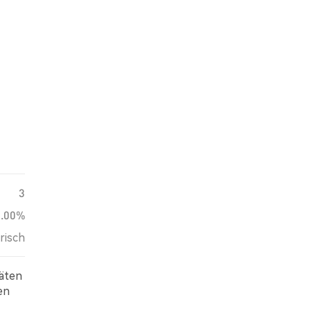
3
0.00%
risch
täten
en