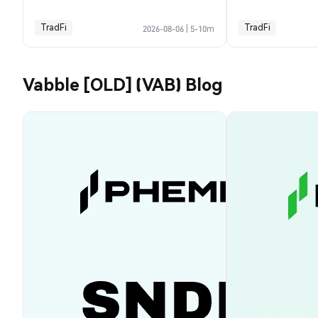
TradFi
TradFi
2026-08-06
|
5-10m
Vabble [OLD] (VAB) Blog