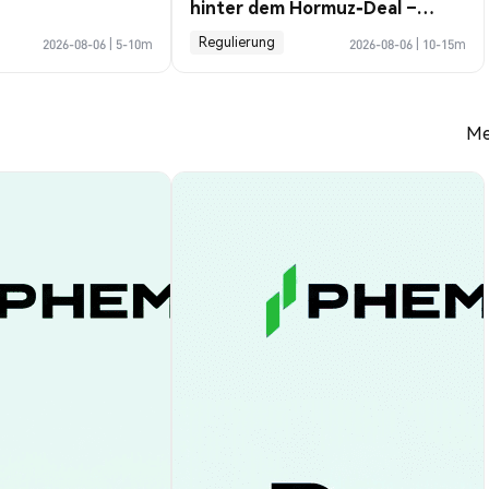
hinter dem Hormuz-Deal –
Profile Guide
Regulierung
2026-08-06
|
5-10m
2026-08-06
|
10-15m
Me