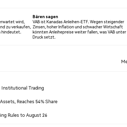
it einer bärischen Stimmung über VAB. NaN% der Tweets wa
 0 Tweets.
Bären sagen
erwartet wird,
VAB ist Kanadas Anleihen-ETF. Wegen steigender
und zu verkaufen,
Zinsen, hoher Inflation und schwacher Wirtschaft
n hindeutet.
könnten Anleihepreise weiter fallen, was VAB unter
Druck setzt.
Me
Institutional Trading
 Assets, Reaches 54% Share
ing Rules to August 26