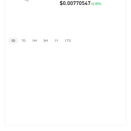
$0.00770547
+0.00%
1D
7D
1M
3M
1Y
YTD