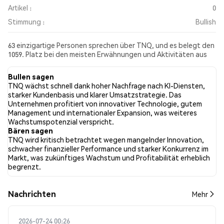
Artikel :
0
Stimmung :
Bullish
63 einzigartige Personen sprechen über TNQ, und es belegt den
1059. Platz bei den meisten Erwähnungen und Aktivitäten aus
den gesammelten Beiträgen. In den letzten 24 Stunden war die
Stimmung gegenüber TNQ in allen sozialen Medien Bullish.
Bullen sagen
Schließlich wurden 0 Nachrichtenartikel über TNQ veröffentlicht.
TNQ wächst schnell dank hoher Nachfrage nach KI-Diensten,
Auf Twitter hatten NaN% der Tweets eine bullishe Stimmung im
starker Kundenbasis und klarer Umsatzstrategie. Das
Vergleich zu NaN% der Tweets mit einer bärischen Stimmung
Unternehmen profitiert von innovativer Technologie, gutem
über TNQ. NaN% der Tweets waren neutral gegenüber TNQ.
Management und internationaler Expansion, was weiteres
Diese Stimmungen basieren auf 0 Tweets.
Wachstumspotenzial verspricht.
Bären sagen
TNQ wird kritisch betrachtet wegen mangelnder Innovation,
schwacher finanzieller Performance und starker Konkurrenz im
Markt, was zukünftiges Wachstum und Profitabilität erheblich
begrenzt.
Nachrichten
Mehr
2026-07-24 00:26