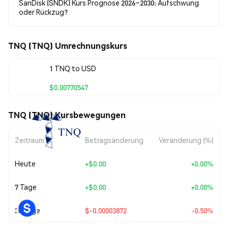
SanDisk (SNDK) Kurs Prognose 2026–2030: Aufschwung
oder Rückzug?
TNQ (TNQ) Umrechnungskurs
1 TNQ to USD
$0.00770547
TNQ (TNQ) Kursbewegungen
Zeitraum
Betragsänderung
Veränderung (%)
Heute
+
$0.00
+0.00%
7 Tage
+
$0.00
+0.00%
30 Tage
$-0.00003872
-0.50%