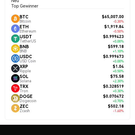
Neu
Top Gewinner
$65,007.00
BTC
Bitcoin
-0.30%
$1,919.84
ETH
Ethereum
-0.50%
$0.999423
USDT
TetherUS
+0.00%
$599.18
BNB
BNB
+1.10%
$0.999673
USDC
USD Coin
+0.00%
$1.04
XRP
Ripple
+0.50%
$75.58
SOL
Solana
+2.30%
$0.328519
TRX
Tron
+0.30%
$0.070472
DOGE
Dogecoin
+0.70%
$502.18
ZEC
Zcash
-1.60%