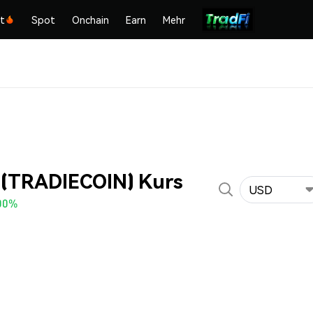
kt
Spot
Onchain
Earn
Mehr
n (TRADIECOIN) Kurs
USD
00%