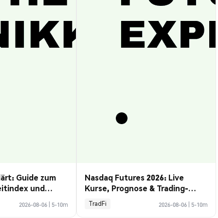
lärt: Guide zum
Nasdaq Futures 2026: Live
eitindex und
Kurse, Prognose & Trading-
Guide
TradFi
2026-08-06
|
5-10m
2026-08-06
|
5-10m