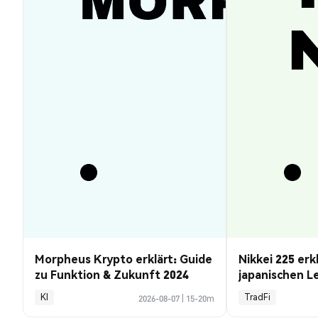
Morpheus Krypto erklärt: Guide
Nikkei 225 erk
zu Funktion & Zukunft 2024
japanischen L
Kursprognose
KI
TradFi
2026-08-07
|
15-20m