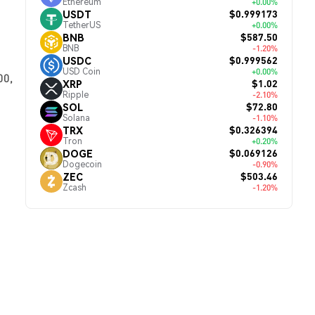
Ethereum
+0.00%
$0.999173
USDT
TetherUS
+0.00%
$587.50
BNB
BNB
-1.20%
$0.999562
USDC
USD Coin
+0.00%
00,
$1.02
XRP
Ripple
-2.10%
$72.80
SOL
Solana
-1.10%
$0.326394
TRX
Tron
+0.20%
$0.069126
DOGE
Dogecoin
-0.90%
$503.46
ZEC
Zcash
-1.20%