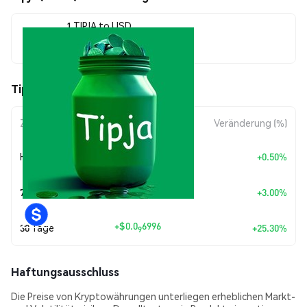
1 TIPJA to USD
$0.0<sub>8</sub>3465
Tipja (TIPJA) Kursbewegungen
Zeitraum
Betragsänderung
Veränderung (%)
+
$0.0
1723
Heute
+0.50%
10
+
$0.0
1009
7 Tage
+3.00%
9
+
$0.0
6996
30 Tage
+25.30%
9
Haftungsausschluss
Die Preise von Kryptowährungen unterliegen erheblichen Markt-