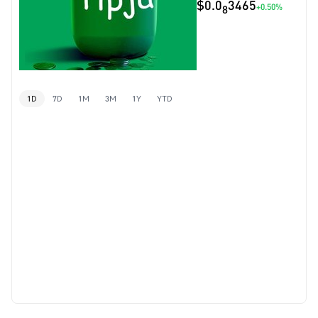
$0.0
3465
+0.50%
8
1D
7D
1M
3M
1Y
YTD