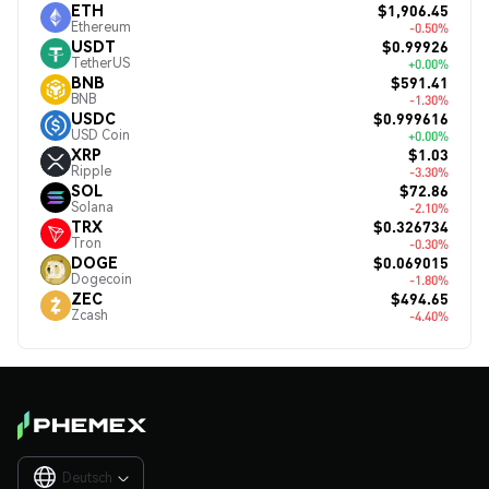
$1,906.45
ETH
Ethereum
-0.50%
$0.99926
USDT
TetherUS
+0.00%
$591.41
BNB
BNB
-1.30%
$0.999616
USDC
USD Coin
+0.00%
$1.03
XRP
Ripple
-3.30%
$72.86
SOL
Solana
-2.10%
$0.326734
TRX
Tron
-0.30%
$0.069015
DOGE
Dogecoin
-1.80%
$494.65
ZEC
Zcash
-4.40%
Deutsch
