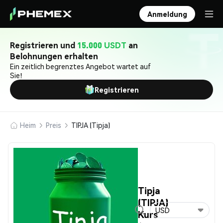
Anmeldung
Registrieren und
15.000 USDT
an
Belohnungen erhalten
Ein zeitlich begrenztes Angebot wartet auf
Sie!
Registrieren
Heim
Preis
TIPJA (Tipja)
Tipja
(TIPJA)
USD
Kurs