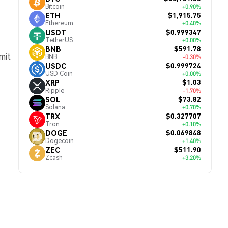
Bitcoin
+0.90%
$1,915.75
ETH
Ethereum
+0.40%
$0.999347
USDT
TetherUS
+0.00%
$591.78
BNB
mit
BNB
-0.30%
$0.999724
USDC
USD Coin
+0.00%
$1.03
XRP
Ripple
-1.70%
$73.82
SOL
Solana
+0.70%
$0.327707
TRX
Tron
+0.10%
$0.069848
DOGE
Dogecoin
+1.40%
$511.90
ZEC
Zcash
+3.20%