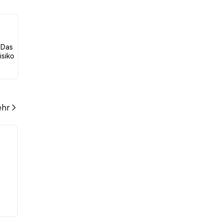
ber
 Das
isiko
hr