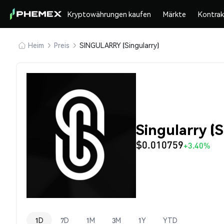
Kryptowährungen kaufen
Märkte
Kontra
Heim
Preis
SINGULARRY (Singularry)
Singularry 
$0.010759
+3.40%
1D
7D
1M
3M
1Y
YTD