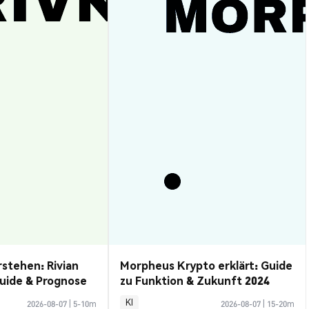
rstehen: Rivian
Morpheus Krypto erklärt: Guide
uide & Prognose
zu Funktion & Zukunft 2024
KI
2026-08-07
|
5-10m
2026-08-07
|
15-20m