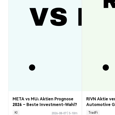
META vs MU: Aktien Prognose
RIVN Aktie ve
2026 – Beste Investment-Wahl?
Automotive G
KI
TradFi
2026-08-07
|
5-10m