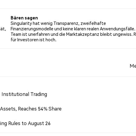
rgleich zu 0.00% der Tweets mit einer bärischen Stimmung ü
ber SINGULARRY. Diese Stimmungen basieren auf 5 Tweets.
Bären sagen
Singularity hat wenig Transparenz, zweifelhafte
tät,
Finanzierungsmodelle und keine klaren realen Anwendungsfälle.
Team ist unerfahren und die Marktakzeptanz bleibt ungewiss. R
für Investoren ist hoch.
Me
Institutional Trading
 Assets, Reaches 54% Share
ing Rules to August 26