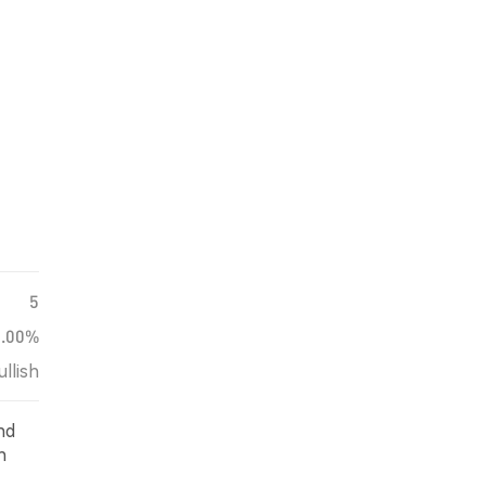
5
0.00%
ullish
nd
n