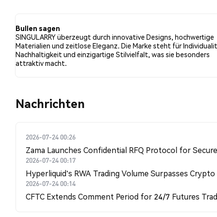
hatten 20.00% der Tweets eine bullishe Stimmung im Ve
SINGULARRY. 80.00% der Tweets waren neutral gegenü
Bullen sagen
SINGULARRY überzeugt durch innovative Designs, hochwertige
Materialien und zeitlose Eleganz. Die Marke steht für Individuali
Nachhaltigkeit und einzigartige Stilvielfalt, was sie besonders
attraktiv macht.
Nachrichten
2026-07-24 00:26
Zama Launches Confidential RFQ Protocol for Secure 
2026-07-24 00:17
Hyperliquid's RWA Trading Volume Surpasses Crypto
2026-07-24 00:14
CFTC Extends Comment Period for 24/7 Futures Trad