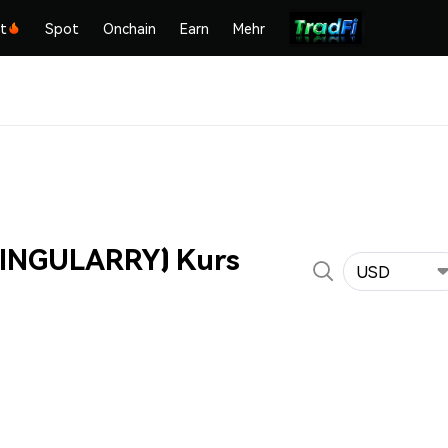
kt
Spot
Onchain
Earn
Mehr
(SINGULARRY) Kurs
USD