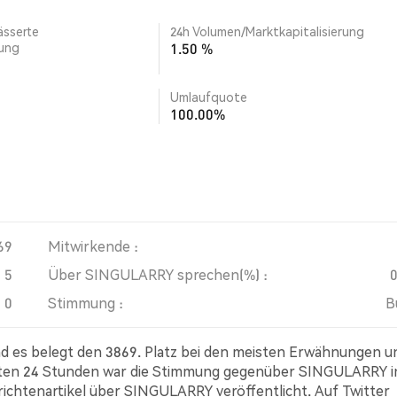
ässerte
24h Volumen/Marktkapitalisierung
rung
1.50 %
Umlaufquote
100.00%
69
Mitwirkende :
5
Über SINGULARRY sprechen(%) :
0
Stimmung :
B
d es belegt den 3869. Platz bei den meisten Erwähnungen u
tzten 24 Stunden war die Stimmung gegenüber SINGULARRY i
hrichtenartikel über SINGULARRY veröffentlicht. Auf Twitter