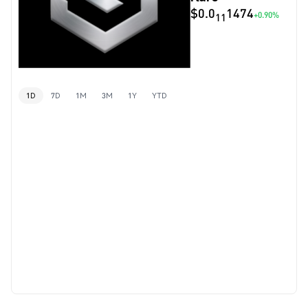
$0.0
1474
+0.90%
11
1D
7D
1M
3M
1Y
YTD