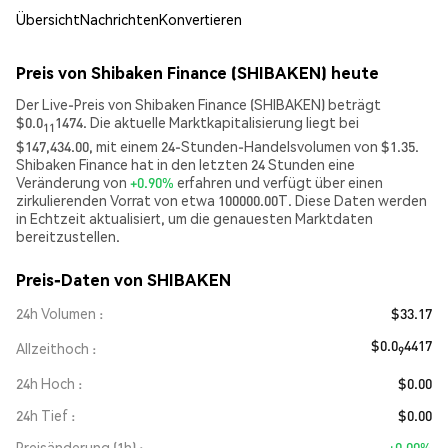
Übersicht
Nachrichten
Konvertieren
Preis von Shibaken Finance (SHIBAKEN) heute
Der Live-Preis von Shibaken Finance (SHIBAKEN) beträgt
$0.0
1474. Die aktuelle Marktkapitalisierung liegt bei
11
$147,434.00, mit einem 24-Stunden-Handelsvolumen von $1.35.
Shibaken Finance hat in den letzten 24 Stunden eine
Veränderung von
+0.90%
erfahren und verfügt über einen
zirkulierenden Vorrat von etwa 100000.00T. Diese Daten werden
in Echtzeit aktualisiert, um die genauesten Marktdaten
bereitzustellen.
Preis-Daten von SHIBAKEN
24h Volumen
$33.17
$0.0
4417
Allzeithoch
9
24h Hoch
$0.00
24h Tief
$0.00
Preisänderung (1h)
+0.00%