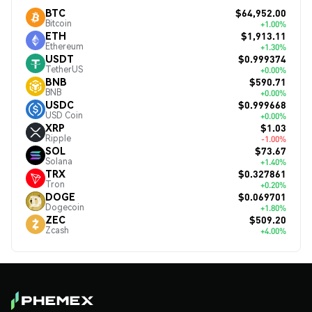
$64,952.00
BTC
Bitcoin
+1.00%
$1,913.11
ETH
Ethereum
+1.30%
$0.999374
USDT
TetherUS
+0.00%
$590.71
BNB
BNB
+0.00%
$0.999668
USDC
USD Coin
+0.00%
$1.03
XRP
Ripple
-1.00%
$73.67
SOL
Solana
+1.40%
$0.327861
TRX
Tron
+0.20%
$0.069701
DOGE
Dogecoin
+1.80%
$509.20
ZEC
Zcash
+4.00%