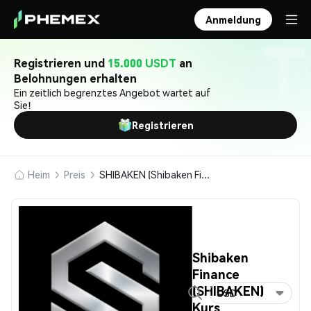
Anmeldung
Registrieren und
15.000 USDT
an
Belohnungen erhalten
Ein zeitlich begrenztes Angebot wartet auf
Sie!
Registrieren
Heim
Preis
SHIBAKEN (Shibaken Finance)
Shibaken
Finance
(SHIBAKEN)
USD
Kurs