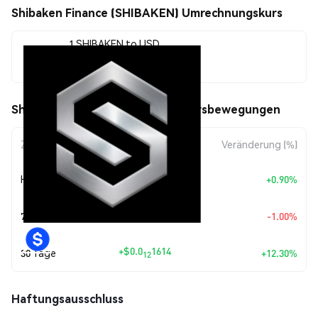
Shibaken Finance (SHIBAKEN) Umrechnungskurs
1 SHIBAKEN to USD
$0.0<sub>11</sub>1474
Shibaken Finance (SHIBAKEN) Kursbewegungen
Zeitraum
Betragsänderung
Veränderung (%)
+
$0.0
1314
Heute
+0.90%
13
+
$0.0
1488
7 Tage
-1.00%
13
+
$0.0
1614
30 Tage
+12.30%
12
Haftungsausschluss